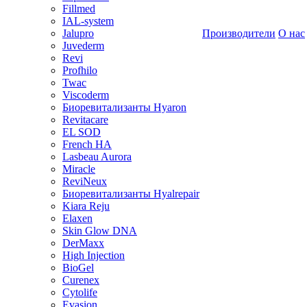
Fillmed
IAL-system
Jalupro
Производители
О нас
Juvederm
Revi
Profhilo
Twac
Viscoderm
Биоревитализанты Hyaron
Revitacare
EL SOD
French HA
Lasbeau Aurora
Miracle
ReviNeux
Биоревитализанты Hyalrepair
Kiara Reju
Elaxen
Skin Glow DNA
DerMaxx
High Injection
BioGel
Curenex
Cytolife
Evasion