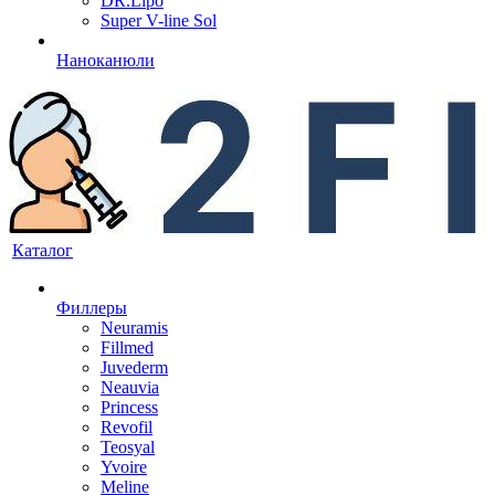
DR.Lipo
Super V-line Sol
Наноканюли
Каталог
Филлеры
Neuramis
Fillmed
Juvederm
Neauvia
Princess
Revofil
Teosyal
Yvoire
Meline