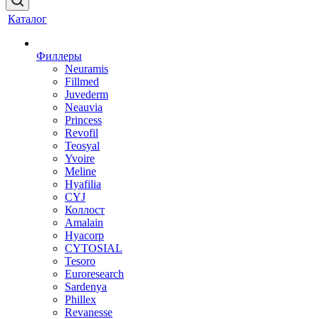
Каталог
Филлеры
Neuramis
Fillmed
Juvederm
Neauvia
Princess
Revofil
Teosyal
Yvoire
Meline
Hyafilia
CYJ
Коллост
Amalain
Hyacorp
CYTOSIAL
Tesoro
Euroresearch
Sardenya
Phillex
Revanesse