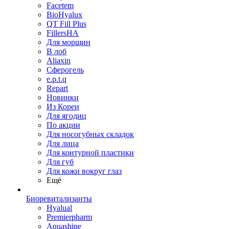
Facetem
BioHyalux
QT Fill Plus
FillersHA
Для морщин
В лоб
Aliaxin
Сферогель
e.p.t.q
Repart
Новинки
Из Кореи
Для ягодиц
По акции
Для носогубных складок
Для лица
Для контурной пластики
Для губ
Для кожи вокруг глаз
Ещё
Биоревитализанты
Hyalual
Premierpharm
Aquashine