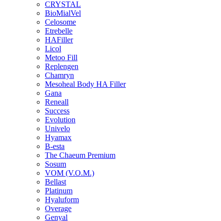
CRYSTAL
BioMialVel
Celosome
Etrebelle
HAFiller
Licol
Metoo Fill
Replengen
Chamryn
Mesoheal Body HA Filler
Gana
Reneall
Success
Evolution
Univelo
Hyamax
B-esta
The Chaeum Premium
Sosum
VOM (V.O.M.)
Bellast
Platinum
Hyaluform
Overage
Genyal