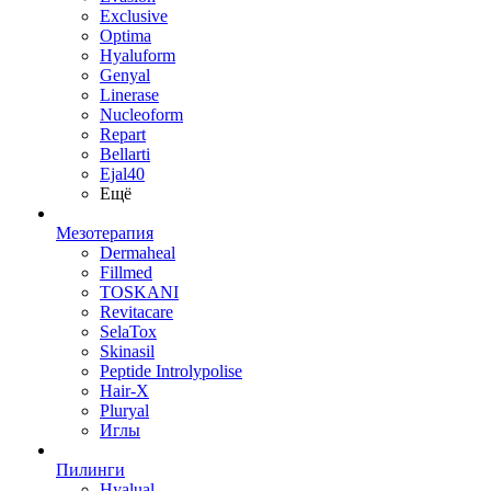
Exclusive
Optima
Hyaluform
Genyal
Linerase
Nucleoform
Repart
Bellarti
Ejal40
Ещё
Мезотерапия
Dermaheal
Fillmed
TOSKANI
Revitacare
SelaTox
Skinasil
Peptide Introlypolise
Hair-X
Pluryal
Иглы
Пилинги
Hyalual