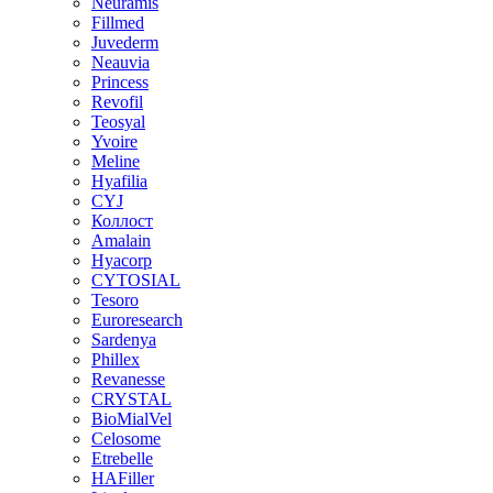
Neuramis
Fillmed
Juvederm
Neauvia
Princess
Revofil
Teosyal
Yvoire
Meline
Hyafilia
CYJ
Коллост
Amalain
Hyacorp
CYTOSIAL
Tesoro
Euroresearch
Sardenya
Phillex
Revanesse
CRYSTAL
BioMialVel
Celosome
Etrebelle
HAFiller