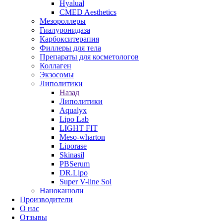
Hyalual
CMED Aesthetics
Мезороллеры
Гиалуронидаза
Карбокситерапия
Филлеры для тела
Препараты для косметологов
Коллаген
Экзосомы
Липолитики
Назад
Липолитики
Aqualyx
Lipo Lab
LIGHT FIT
Meso-wharton
Liporase
Skinasil
PBSerum
DR.Lipo
Super V-line Sol
Наноканюли
Производители
О нас
Отзывы