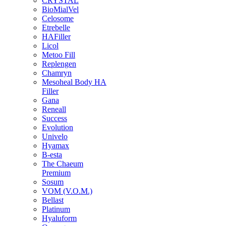
CRYSTAL
BioMialVel
Celosome
Etrebelle
HAFiller
Licol
Metoo Fill
Replengen
Chamryn
Mesoheal Body HA
Filler
Gana
Reneall
Success
Evolution
Univelo
Hyamax
B-esta
The Chaeum
Premium
Sosum
VOM (V.O.M.)
Bellast
Platinum
Hyaluform