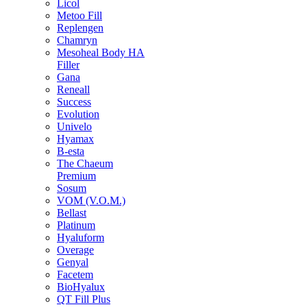
Licol
Metoo Fill
Replengen
Chamryn
Mesoheal Body HA
Filler
Gana
Reneall
Success
Evolution
Univelo
Hyamax
B-esta
The Chaeum
Premium
Sosum
VOM (V.O.M.)
Bellast
Platinum
Hyaluform
Overage
Genyal
Facetem
BioHyalux
QT Fill Plus