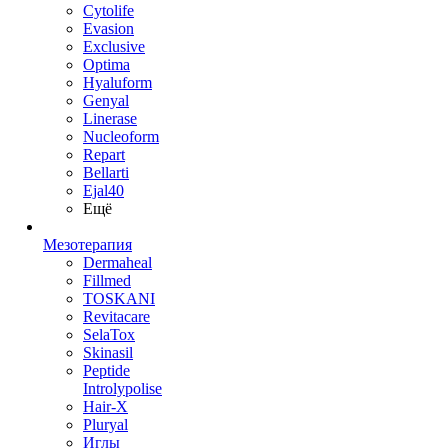
Cytolife
Evasion
Exclusive
Optima
Hyaluform
Genyal
Linerase
Nucleoform
Repart
Bellarti
Ejal40
Ещё
Мезотерапия
Dermaheal
Fillmed
TOSKANI
Revitacare
SelaTox
Skinasil
Peptide
Introlypolise
Hair-X
Pluryal
Иглы