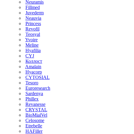
Neuramis
Fillmed
Juvederm
Neauvia
Princess
Revofil
Teosyal
Yvoire
Meline
Hyafilia
CYJ
Коллост
Amalain
Hyacorp
CYTOSIAL
Tesoro
Euroresearch
Sardenya
Phillex
Revanesse
CRYSTAL
BioMialVel
Celosome
Etrebelle
HAFiller