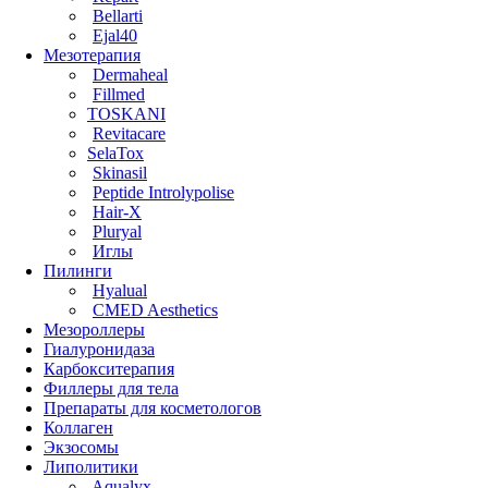
Bellarti
Ejal40
Мезотерапия
Dermaheal
Fillmed
TOSKANI
Revitacare
SelaTox
Skinasil
Peptide Introlypolise
Hair-X
Pluryal
Иглы
Пилинги
Hyalual
CMED Aesthetics
Мезороллеры
Гиалуронидаза
Карбокситерапия
Филлеры для тела
Препараты для косметологов
Коллаген
Экзосомы
Липолитики
Aqualyx