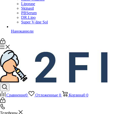
Liporase
Skinasil
PBSerum
DR.Lipo
Super V-line Sol
Наноканюли
Сравнение
0
Отложенные
0
Корзина
0
0
Телефоны