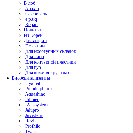
В лоб
Aliaxin
Сферогель
e.p.t.q
Repart
Новинки
Из Кореи
Для ягодиц
По акции
Для носогубных складок
Для лица
Для контурной пластики
Для губ
Для кожи вокруг глаз
Биоревитализанты
Hyalual
Premierpharm
Aquashine
Fillmed
IAL-system
Jalupro
Juvederm
Revi
Profhilo
Twac