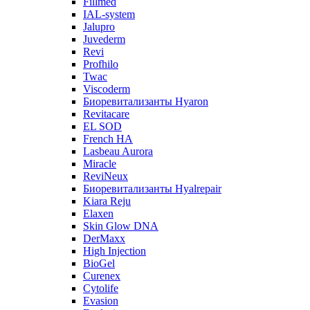
Fillmed
IAL-system
Jalupro
Juvederm
Revi
Profhilo
Twac
Viscoderm
Биоревитализанты Hyaron
Revitacare
EL SOD
French HA
Lasbeau Aurora
Miracle
ReviNeux
Биоревитализанты Hyalrepair
Kiara Reju
Elaxen
Skin Glow DNA
DerMaxx
High Injection
BioGel
Curenex
Cytolife
Evasion