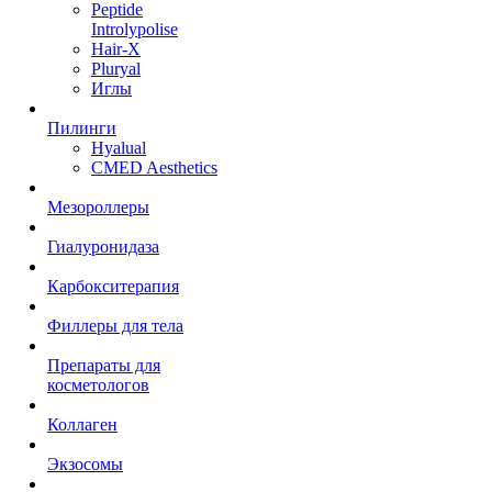
Peptide
Introlypolise
Hair-X
Pluryal
Иглы
Пилинги
Hyalual
CMED Aesthetics
Мезороллеры
Гиалуронидаза
Карбокситерапия
Филлеры для тела
Препараты для
косметологов
Коллаген
Экзосомы