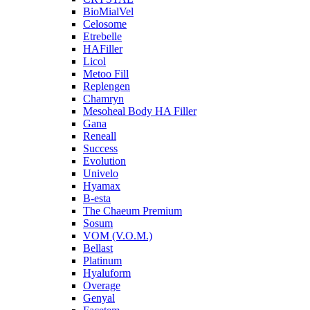
BioMialVel
Celosome
Etrebelle
HAFiller
Licol
Metoo Fill
Replengen
Chamryn
Mesoheal Body HA Filler
Gana
Reneall
Success
Evolution
Univelo
Hyamax
B-esta
The Chaeum Premium
Sosum
VOM (V.O.M.)
Bellast
Platinum
Hyaluform
Overage
Genyal