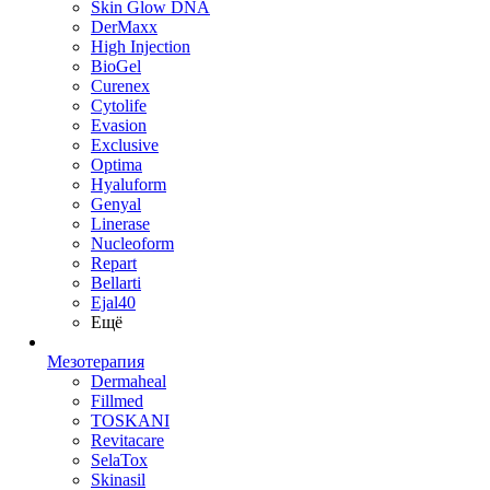
Skin Glow DNA
DerMaxx
High Injection
BioGel
Curenex
Cytolife
Evasion
Exclusive
Optima
Hyaluform
Genyal
Linerase
Nucleoform
Repart
Bellarti
Ejal40
Ещё
Мезотерапия
Dermaheal
Fillmed
TOSKANI
Revitacare
SelaTox
Skinasil