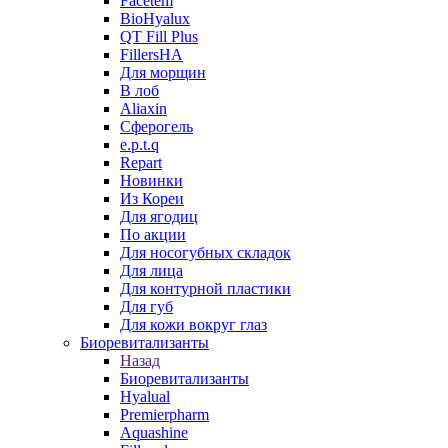
Facetem
BioHyalux
QT Fill Plus
FillersHA
Для морщин
В лоб
Aliaxin
Сферогель
e.p.t.q
Repart
Новинки
Из Кореи
Для ягодиц
По акции
Для носогубных складок
Для лица
Для контурной пластики
Для губ
Для кожи вокруг глаз
Биоревитализанты
Назад
Биоревитализанты
Hyalual
Premierpharm
Aquashine