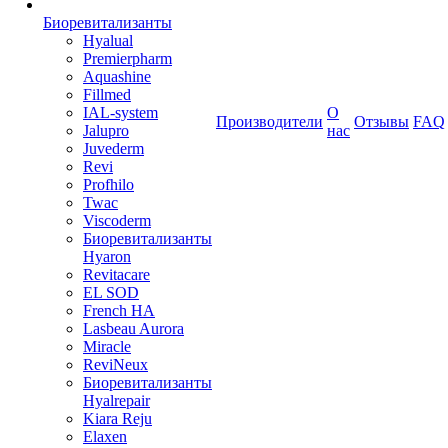
Биоревитализанты
Hyalual
Premierpharm
Aquashine
Fillmed
IAL-system
О
Производители
Отзывы
FAQ
Jalupro
нас
Juvederm
Revi
Profhilo
Twac
Viscoderm
Биоревитализанты
Hyaron
Revitacare
EL SOD
French HA
Lasbeau Aurora
Miracle
ReviNeux
Биоревитализанты
Hyalrepair
Kiara Reju
Elaxen