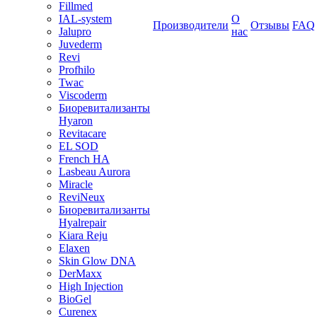
Fillmed
IAL-system
О
Производители
Отзывы
FAQ
Jalupro
нас
Juvederm
Revi
Profhilo
Twac
Viscoderm
Биоревитализанты
Hyaron
Revitacare
EL SOD
French HA
Lasbeau Aurora
Miracle
ReviNeux
Биоревитализанты
Hyalrepair
Kiara Reju
Elaxen
Skin Glow DNA
DerMaxx
High Injection
BioGel
Curenex