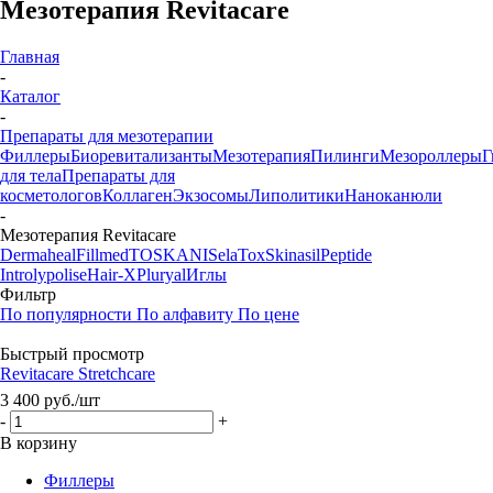
Мезотерапия Revitacare
Главная
-
Каталог
-
Препараты для мезотерапии
Филлеры
Биоревитализанты
Мезотерапия
Пилинги
Мезороллеры
Г
для тела
Препараты для
косметологов
Коллаген
Экзосомы
Липолитики
Наноканюли
-
Мезотерапия Revitacare
Dermaheal
Fillmed
TOSKANI
SelaTox
Skinasil
Peptide
Introlypolise
Hair-X
Pluryal
Иглы
Фильтр
По популярности
По алфавиту
По цене
Быстрый просмотр
Revitacare Stretchcare
3 400
руб.
/шт
-
+
В корзину
Филлеры