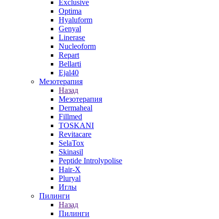
Exclusive
Optima
Hyaluform
Genyal
Linerase
Nucleoform
Repart
Bellarti
Ejal40
Мезотерапия
Назад
Мезотерапия
Dermaheal
Fillmed
TOSKANI
Revitacare
SelaTox
Skinasil
Peptide Introlypolise
Hair-X
Pluryal
Иглы
Пилинги
Назад
Пилинги