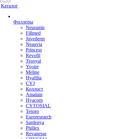
Каталог
Филлеры
Neuramis
Fillmed
Juvederm
Neauvia
Princess
Revofil
Teosyal
Yvoire
Meline
Hyafilia
CYJ
Коллост
Amalain
Hyacorp
CYTOSIAL
Tesoro
Euroresearch
Sardenya
Phillex
Revanesse