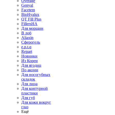
Overage
Genyal
Facetem
BioHyalux
QT Fill Plus
FillersHA
Для морщин
В лоб
Aliaxin
Сферогель
e.p.t.q
Repart
Новинки
Из Кореи
Для ягодиц
По акции
Для носогубных
складок
Для лица
Для контурной
пластики
Для губ
Для кожи вокруг
глаз
Ещё