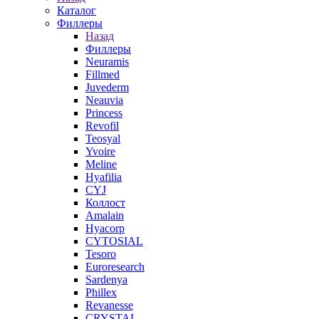
Каталог
Филлеры
Назад
Филлеры
Neuramis
Fillmed
Juvederm
Neauvia
Princess
Revofil
Teosyal
Yvoire
Meline
Hyafilia
CYJ
Коллост
Amalain
Hyacorp
CYTOSIAL
Tesoro
Euroresearch
Sardenya
Phillex
Revanesse
CRYSTAL