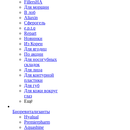
FillersHA
Для морщин
В лоб
Aliaxin
Сферогель
e.p.t.q
Repart
Новинки
Из Кореи
Для ягодиц
По акции
Для носогубных
складок
Для лица
Для контурной
пластики
Для губ
Для кожи вокруг
глаз
Ещё
Биоревитализанты
Hyalual
Premierpharm
Aquashine