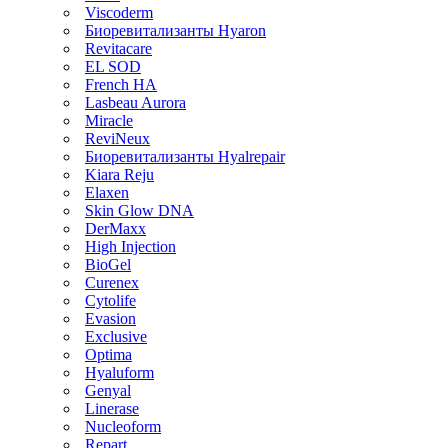
Viscoderm
Биоревитализанты Hyaron
Revitacare
EL SOD
French HA
Lasbeau Aurora
Miracle
ReviNeux
Биоревитализанты Hyalrepair
Kiara Reju
Elaxen
Skin Glow DNA
DerMaxx
High Injection
BioGel
Curenex
Cytolife
Evasion
Exclusive
Optima
Hyaluform
Genyal
Linerase
Nucleoform
Repart