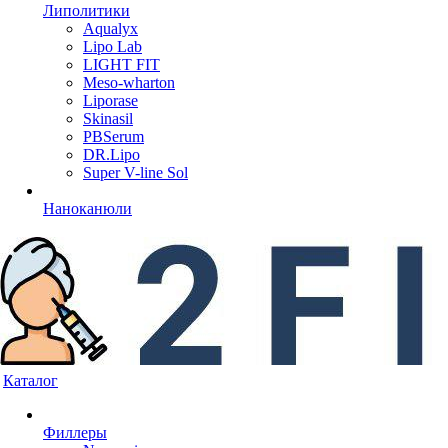
Липолитики
Aqualyx
Lipo Lab
LIGHT FIT
Meso-wharton
Liporase
Skinasil
PBSerum
DR.Lipo
Super V-line Sol
Наноканюли
Каталог
Филлеры