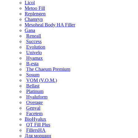
Licol
Metoo Fill
Replengen
Chamryn
Mesoheal Body HA Filler
Gana
Reneall
Success
Evolution
Univelo
Hyamax
B-esta
The Chaeum Premium
Sosum
VOM (V.O.M.)
Bellast
Platinum
Hyaluform
Overage
Genyal
Facetem
BioHyalux
QT Fill Plus
FillersHA
Для морщин