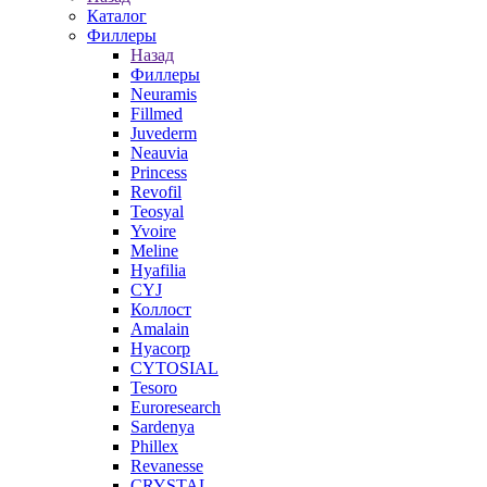
Каталог
Филлеры
Назад
Филлеры
Neuramis
Fillmed
Juvederm
Neauvia
Princess
Revofil
Teosyal
Yvoire
Meline
Hyafilia
CYJ
Коллост
Amalain
Hyacorp
CYTOSIAL
Tesoro
Euroresearch
Sardenya
Phillex
Revanesse
CRYSTAL