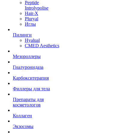
Peptide
Introlypolise
Hair-X
Pluryal
Иглы
Пилинги
Hyalual
CMED Aesthetics
Мезороллеры
Гиалуронидаза
Карбокситерапия
Филлеры для тела
Препараты для
косметологов
Коллаген
Экзосомы