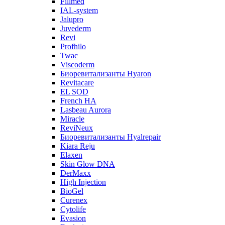
Fillmed
IAL-system
Jalupro
Juvederm
Revi
Profhilo
Twac
Viscoderm
Биоревитализанты Hyaron
Revitacare
EL SOD
French HA
Lasbeau Aurora
Miracle
ReviNeux
Биоревитализанты Hyalrepair
Kiara Reju
Elaxen
Skin Glow DNA
DerMaxx
High Injection
BioGel
Curenex
Cytolife
Evasion