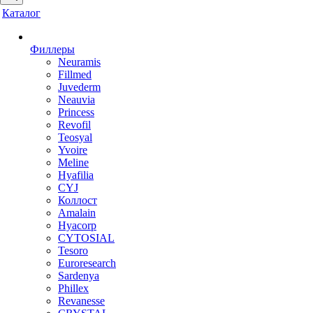
Каталог
Филлеры
Neuramis
Fillmed
Juvederm
Neauvia
Princess
Revofil
Teosyal
Yvoire
Meline
Hyafilia
CYJ
Коллост
Amalain
Hyacorp
CYTOSIAL
Tesoro
Euroresearch
Sardenya
Phillex
Revanesse