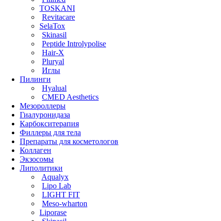
TOSKANI
Revitacare
SelaTox
Skinasil
Peptide Introlypolise
Hair-X
Pluryal
Иглы
Пилинги
Hyalual
CMED Aesthetics
Мезороллеры
Гиалуронидаза
Карбокситерапия
Филлеры для тела
Препараты для косметологов
Коллаген
Экзосомы
Липолитики
Aqualyx
Lipo Lab
LIGHT FIT
Meso-wharton
Liporase