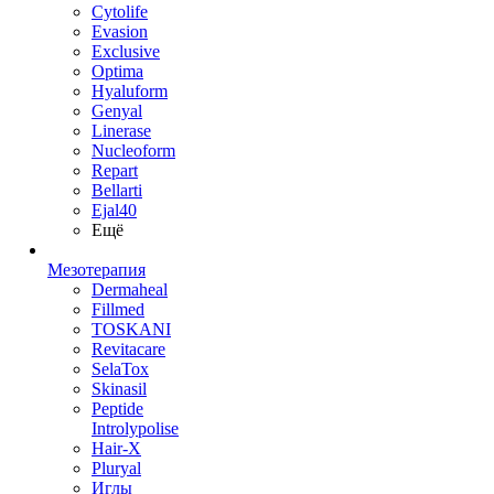
Cytolife
Evasion
Exclusive
Optima
Hyaluform
Genyal
Linerase
Nucleoform
Repart
Bellarti
Ejal40
Ещё
Мезотерапия
Dermaheal
Fillmed
TOSKANI
Revitacare
SelaTox
Skinasil
Peptide
Introlypolise
Hair-X
Pluryal
Иглы