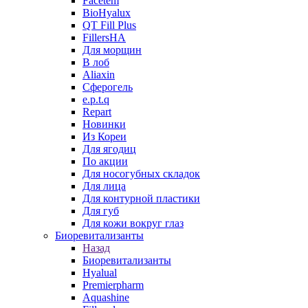
Facetem
BioHyalux
QT Fill Plus
FillersHA
Для морщин
В лоб
Aliaxin
Сферогель
e.p.t.q
Repart
Новинки
Из Кореи
Для ягодиц
По акции
Для носогубных складок
Для лица
Для контурной пластики
Для губ
Для кожи вокруг глаз
Биоревитализанты
Назад
Биоревитализанты
Hyalual
Premierpharm
Aquashine