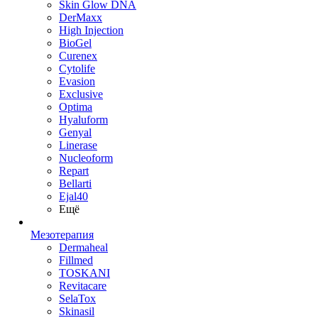
Skin Glow DNA
DerMaxx
High Injection
BioGel
Curenex
Cytolife
Evasion
Exclusive
Optima
Hyaluform
Genyal
Linerase
Nucleoform
Repart
Bellarti
Ejal40
Ещё
Мезотерапия
Dermaheal
Fillmed
TOSKANI
Revitacare
SelaTox
Skinasil