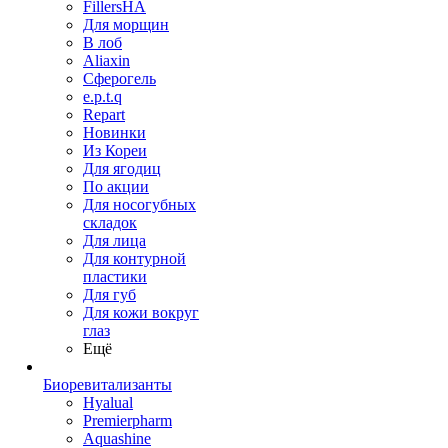
FillersHA
Для морщин
В лоб
Aliaxin
Сферогель
e.p.t.q
Repart
Новинки
Из Кореи
Для ягодиц
По акции
Для носогубных
складок
Для лица
Для контурной
пластики
Для губ
Для кожи вокруг
глаз
Ещё
Биоревитализанты
Hyalual
Premierpharm
Aquashine