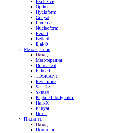
Exclusive
Optima
Hyaluform
Genyal
Linerase
Nucleoform
Repart
Bellarti
Ejal40
Мезотерапия
Назад
Мезотерапия
Dermaheal
Fillmed
TOSKANI
Revitacare
SelaTox
Skinasil
Peptide Introlypolise
Hair-X
Pluryal
Иглы
Пилинги
Назад
Пилинги