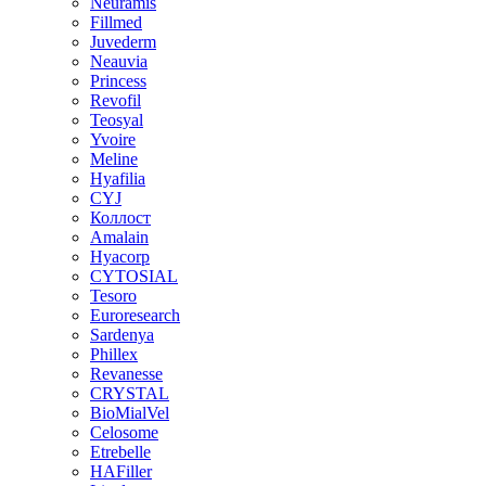
Neuramis
Fillmed
Juvederm
Neauvia
Princess
Revofil
Teosyal
Yvoire
Meline
Hyafilia
CYJ
Коллост
Amalain
Hyacorp
CYTOSIAL
Tesoro
Euroresearch
Sardenya
Phillex
Revanesse
CRYSTAL
BioMialVel
Celosome
Etrebelle
HAFiller