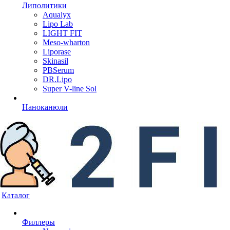
Липолитики
Aqualyx
Lipo Lab
LIGHT FIT
Meso-wharton
Liporase
Skinasil
PBSerum
DR.Lipo
Super V-line Sol
Наноканюли
Каталог
Филлеры