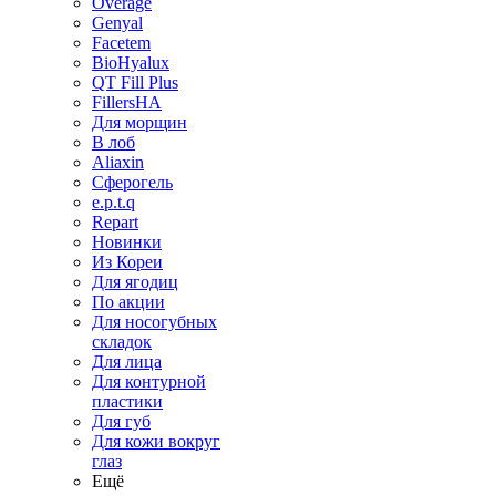
Overage
Genyal
Facetem
BioHyalux
QT Fill Plus
FillersHA
Для морщин
В лоб
Aliaxin
Сферогель
e.p.t.q
Repart
Новинки
Из Кореи
Для ягодиц
По акции
Для носогубных
складок
Для лица
Для контурной
пластики
Для губ
Для кожи вокруг
глаз
Ещё