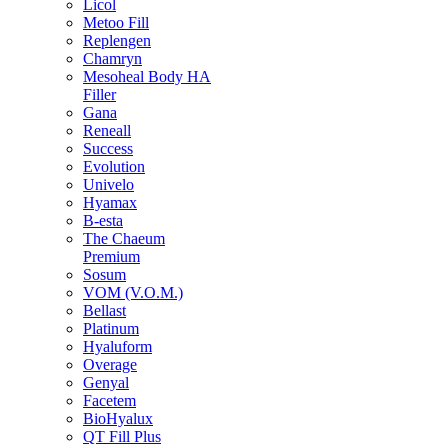
Licol
Metoo Fill
Replengen
Chamryn
Mesoheal Body HA
Filler
Gana
Reneall
Success
Evolution
Univelo
Hyamax
B-esta
The Chaeum
Premium
Sosum
VOM (V.O.M.)
Bellast
Platinum
Hyaluform
Overage
Genyal
Facetem
BioHyalux
QT Fill Plus