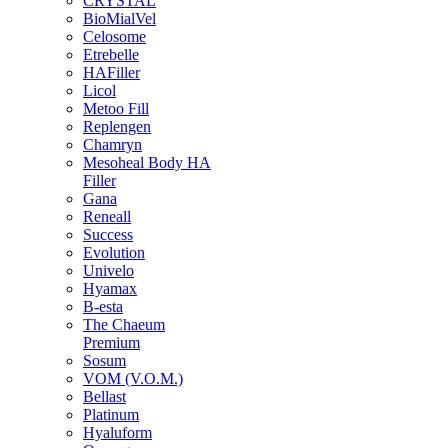
CRYSTAL
BioMialVel
Celosome
Etrebelle
HAFiller
Licol
Metoo Fill
Replengen
Chamryn
Mesoheal Body HA
Filler
Gana
Reneall
Success
Evolution
Univelo
Hyamax
B-esta
The Chaeum
Premium
Sosum
VOM (V.O.M.)
Bellast
Platinum
Hyaluform