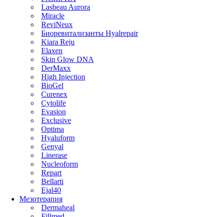
Lasbeau Aurora
Miracle
ReviNeux
Биоревитализанты Hyalrepair
Kiara Reju
Elaxen
Skin Glow DNA
DerMaxx
High Injection
BioGel
Curenex
Cytolife
Evasion
Exclusive
Optima
Hyaluform
Genyal
Linerase
Nucleoform
Repart
Bellarti
Ejal40
Мезотерапия
Dermaheal
Fillmed