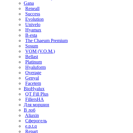
Gana
Reneall
Success
Evolution
Univelo
Hyamax
B-esta
The Chaeum Premium
Sosum
VOM (V.O.M.)
Bellast
Platinum
Hyaluform
Overage
Genyal
Facetem
BioHyalux
QT Fill Plus
FillersHA
Для морщин
В лоб
Aliaxin
Сферогель
e.p.t.q
Repart