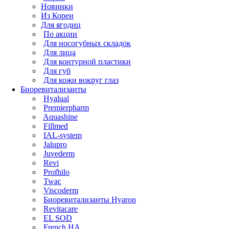
Новинки
Из Кореи
Для ягодиц
По акции
Для носогубных складок
Для лица
Для контурной пластики
Для губ
Для кожи вокруг глаз
Биоревитализанты
Hyalual
Premierpharm
Aquashine
Fillmed
IAL-system
Jalupro
Juvederm
Revi
Profhilo
Twac
Viscoderm
Биоревитализанты Hyaron
Revitacare
EL SOD
French HA