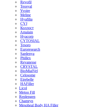
Revofil
Teosyal
Yvoire
Meline
Hyafilia
CYJ
Коллост
Amalain
Hyacorp
CYTOSIAL
Tesoro
Euroresearch
Sardenya
Phillex
Revanesse
CRYSTAL
BioMialVel
Celosome
Etrebelle
HAFiller
Licol
Metoo Fill
Replengen
Chamryn
Mesoheal Body HA Filler