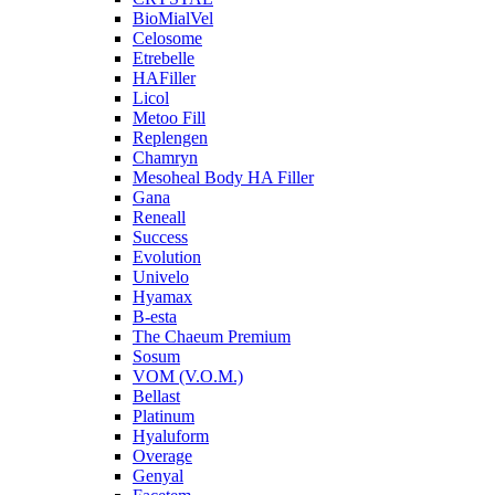
BioMialVel
Celosome
Etrebelle
HAFiller
Licol
Metoo Fill
Replengen
Chamryn
Mesoheal Body HA Filler
Gana
Reneall
Success
Evolution
Univelo
Hyamax
B-esta
The Chaeum Premium
Sosum
VOM (V.O.M.)
Bellast
Platinum
Hyaluform
Overage
Genyal