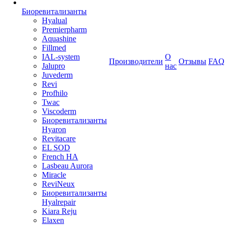
Биоревитализанты
Hyalual
Premierpharm
Aquashine
Fillmed
IAL-system
О
Производители
Отзывы
FAQ
Jalupro
нас
Juvederm
Revi
Profhilo
Twac
Viscoderm
Биоревитализанты
Hyaron
Revitacare
EL SOD
French HA
Lasbeau Aurora
Miracle
ReviNeux
Биоревитализанты
Hyalrepair
Kiara Reju
Elaxen