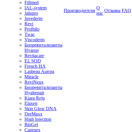
Fillmed
IAL-system
О
Производители
Отзывы
FAQ
Jalupro
нас
Juvederm
Revi
Profhilo
Twac
Viscoderm
Биоревитализанты
Hyaron
Revitacare
EL SOD
French HA
Lasbeau Aurora
Miracle
ReviNeux
Биоревитализанты
Hyalrepair
Kiara Reju
Elaxen
Skin Glow DNA
DerMaxx
High Injection
BioGel
Curenex