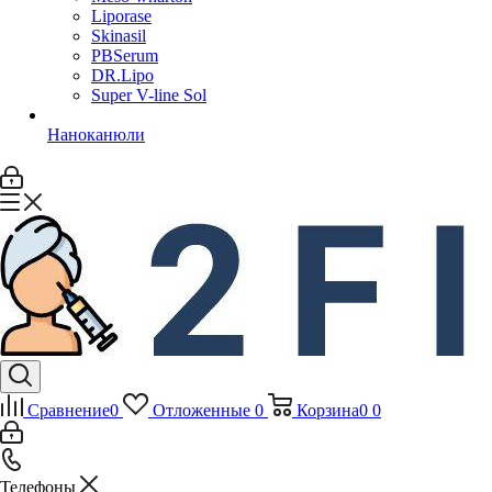
Liporase
Skinasil
PBSerum
DR.Lipo
Super V-line Sol
Наноканюли
Сравнение
0
Отложенные
0
Корзина
0
0
Телефоны