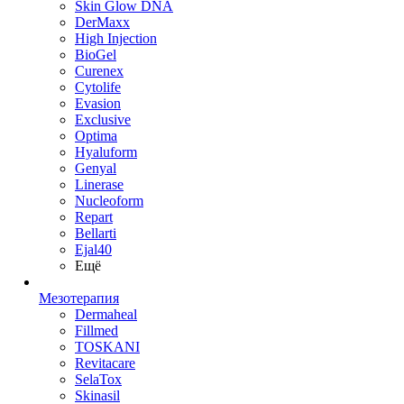
Skin Glow DNA
DerMaxx
High Injection
BioGel
Curenex
Cytolife
Evasion
Exclusive
Optima
Hyaluform
Genyal
Linerase
Nucleoform
Repart
Bellarti
Ejal40
Ещё
Мезотерапия
Dermaheal
Fillmed
TOSKANI
Revitacare
SelaTox
Skinasil