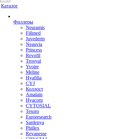
Каталог
Филлеры
Neuramis
Fillmed
Juvederm
Neauvia
Princess
Revofil
Teosyal
Yvoire
Meline
Hyafilia
CYJ
Коллост
Amalain
Hyacorp
CYTOSIAL
Tesoro
Euroresearch
Sardenya
Phillex
Revanesse