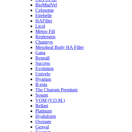
BioMialVel
Celosome
Etrebelle
HAFiller
Licol
Metoo Fill
Replengen
Chamryn
Mesoheal Body HA Filler
Gana
Reneall
Success
Evolution
Univelo
Hyamax
B-esta
The Chaeum Premium
Sosum
VOM (V.O.M.)
Bellast
Platinum
Hyaluform
Overage
Genyal