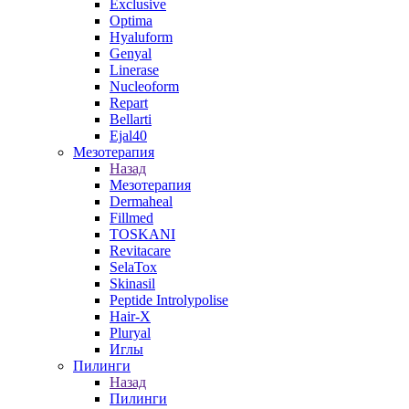
Exclusive
Optima
Hyaluform
Genyal
Linerase
Nucleoform
Repart
Bellarti
Ejal40
Мезотерапия
Назад
Мезотерапия
Dermaheal
Fillmed
TOSKANI
Revitacare
SelaTox
Skinasil
Peptide Introlypolise
Hair-X
Pluryal
Иглы
Пилинги
Назад
Пилинги