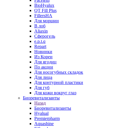
Facetem
BioHyalux
QT Fill Plus
FillersHA
Для морщин
В лоб
Aliaxin
Сферогель
e.p.t.q
Repart
Новинки
Из Кореи
Для ягодиц
По акции
Для носогубных складок
Для лица
Для контурной пластики
Для губ
Для кожи вокруг глаз
Биоревитализанты
Назад
Биоревитализанты
Hyalual
Premierpharm
Aquashine