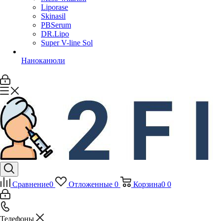
Liporase
Skinasil
PBSerum
DR.Lipo
Super V-line Sol
Наноканюли
Сравнение
0
Отложенные
0
Корзина
0
0
Телефоны