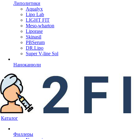
Липолитики
Aqualyx
Lipo Lab
LIGHT FIT
Meso-wharton
Liporase
Skinasil
PBSerum
DR.Lipo
Super V-line Sol
Наноканюли
Каталог
Филлеры