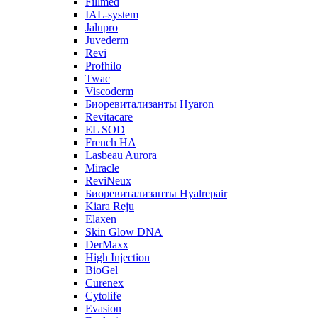
Fillmed
IAL-system
Jalupro
Juvederm
Revi
Profhilo
Twac
Viscoderm
Биоревитализанты Hyaron
Revitacare
EL SOD
French HA
Lasbeau Aurora
Miracle
ReviNeux
Биоревитализанты Hyalrepair
Kiara Reju
Elaxen
Skin Glow DNA
DerMaxx
High Injection
BioGel
Curenex
Cytolife
Evasion