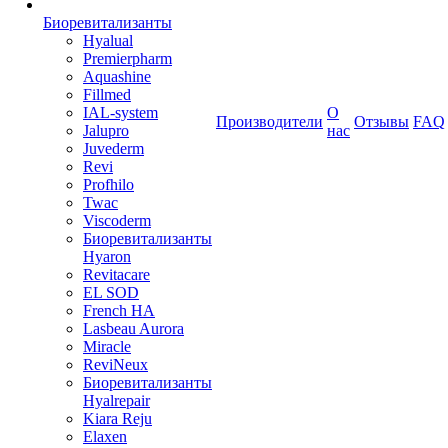
Биоревитализанты
Hyalual
Premierpharm
Aquashine
Fillmed
IAL-system
О
Производители
Отзывы
FAQ
Jalupro
нас
Juvederm
Revi
Profhilo
Twac
Viscoderm
Биоревитализанты
Hyaron
Revitacare
EL SOD
French HA
Lasbeau Aurora
Miracle
ReviNeux
Биоревитализанты
Hyalrepair
Kiara Reju
Elaxen