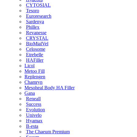
CYTOSIAL
Tesoro
Euroresearch
Sardenya
Phillex
Revanesse
CRYSTAL
BioMialVel
Celosome
Etrebelle
HAFiller
Licol
Metoo Fill
Replengen
Chamryn
Mesoheal Body HA Filler
Gana
Reneall
Success
Evolution
Univelo
Hyamax
B-esta
The Chaeum Premium