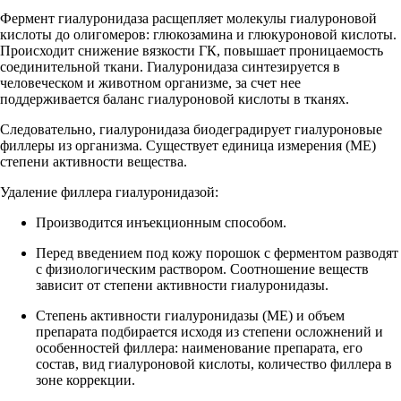
Фермент гиалуронидаза расщепляет молекулы гиалуроновой
кислоты до олигомеров: глюкозамина и глюкуроновой кислоты.
Происходит снижение вязкости ГК, повышает проницаемость
соединительной ткани. Гиалуронидаза синтезируется в
человеческом и животном организме, за счет нее
поддерживается баланс гиалуроновой кислоты в тканях.
Следовательно, гиалуронидаза биодеградирует гиалуроновые
филлеры из организма. Существует единица измерения (МЕ)
степени активности вещества.
Удаление филлера гиалуронидазой:
Производится инъекционным способом.
Перед введением под кожу порошок с ферментом разводят
с физиологическим раствором. Соотношение веществ
зависит от степени активности гиалуронидазы.
Степень активности гиалуронидазы (МЕ) и объем
препарата подбирается исходя из степени осложнений и
особенностей филлера: наименование препарата, его
состав, вид гиалуроновой кислоты, количество филлера в
зоне коррекции.