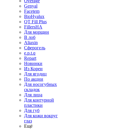
Overage
Genyal
Facetem
BioHyalux
QT Fill Plus
FillersHA
Для морщин
В лоб
Aliaxin
Сферогель
e.p.t.q
Repart
Новинки
Из Кореи
Для ягодиц
По акции
Для носогубных
складок
Для лица
Для контурной
пластики
Для губ
Для кожи вокруг
глаз
Ещё