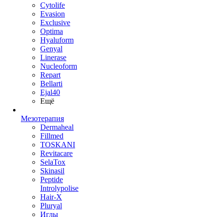
Cytolife
Evasion
Exclusive
Optima
Hyaluform
Genyal
Linerase
Nucleoform
Repart
Bellarti
Ejal40
Ещё
Мезотерапия
Dermaheal
Fillmed
TOSKANI
Revitacare
SelaTox
Skinasil
Peptide
Introlypolise
Hair-X
Pluryal
Иглы