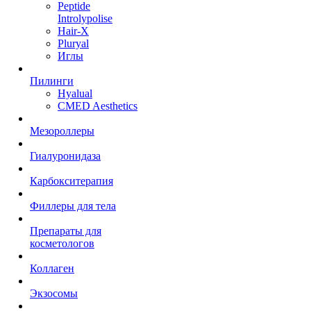
Peptide
Introlypolise
Hair-X
Pluryal
Иглы
Пилинги
Hyalual
CMED Aesthetics
Мезороллеры
Гиалуронидаза
Карбокситерапия
Филлеры для тела
Препараты для
косметологов
Коллаген
Экзосомы