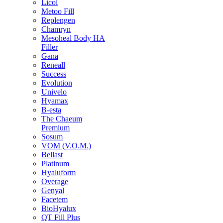
Licol
Metoo Fill
Replengen
Chamryn
Mesoheal Body HA
Filler
Gana
Reneall
Success
Evolution
Univelo
Hyamax
B-esta
The Chaeum
Premium
Sosum
VOM (V.O.M.)
Bellast
Platinum
Hyaluform
Overage
Genyal
Facetem
BioHyalux
QT Fill Plus