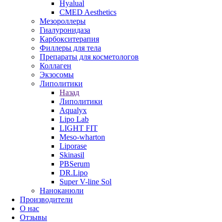
Hyalual
CMED Aesthetics
Мезороллеры
Гиалуронидаза
Карбокситерапия
Филлеры для тела
Препараты для косметологов
Коллаген
Экзосомы
Липолитики
Назад
Липолитики
Aqualyx
Lipo Lab
LIGHT FIT
Meso-wharton
Liporase
Skinasil
PBSerum
DR.Lipo
Super V-line Sol
Наноканюли
Производители
О нас
Отзывы