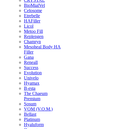
CRYSTAL
BioMialVel
Celosome
Etrebelle
HAFiller
Licol
Metoo Fill
Replengen
Chamryn
Mesoheal Body HA
Filler
Gana
Reneall
Success
Evolution
Univelo
Hyamax
B-esta
The Chaeum
Premium
Sosum
VOM (V.O.M.)
Bellast
Platinum
Hyaluform