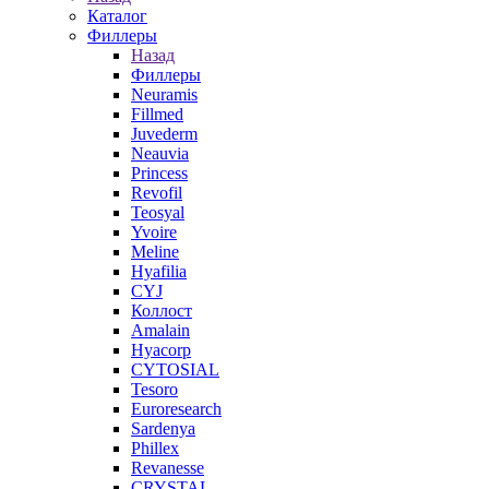
Каталог
Филлеры
Назад
Филлеры
Neuramis
Fillmed
Juvederm
Neauvia
Princess
Revofil
Teosyal
Yvoire
Meline
Hyafilia
CYJ
Коллост
Amalain
Hyacorp
CYTOSIAL
Tesoro
Euroresearch
Sardenya
Phillex
Revanesse
CRYSTAL