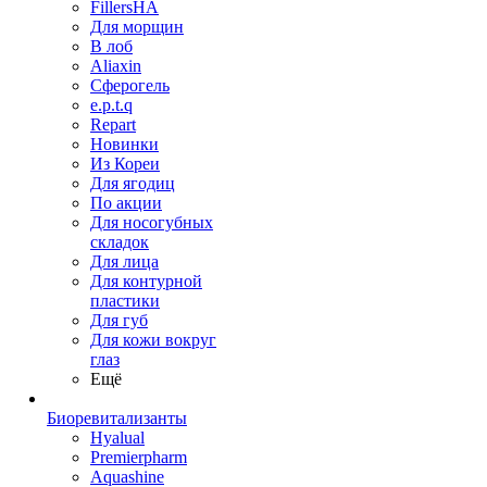
FillersHA
Для морщин
В лоб
Aliaxin
Сферогель
e.p.t.q
Repart
Новинки
Из Кореи
Для ягодиц
По акции
Для носогубных
складок
Для лица
Для контурной
пластики
Для губ
Для кожи вокруг
глаз
Ещё
Биоревитализанты
Hyalual
Premierpharm
Aquashine