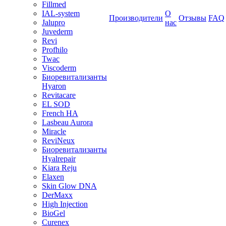
Fillmed
IAL-system
О
Производители
Отзывы
FAQ
Jalupro
нас
Juvederm
Revi
Profhilo
Twac
Viscoderm
Биоревитализанты
Hyaron
Revitacare
EL SOD
French HA
Lasbeau Aurora
Miracle
ReviNeux
Биоревитализанты
Hyalrepair
Kiara Reju
Elaxen
Skin Glow DNA
DerMaxx
High Injection
BioGel
Curenex