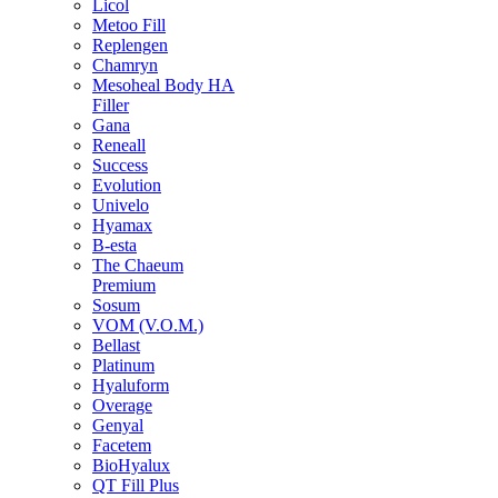
Licol
Metoo Fill
Replengen
Chamryn
Mesoheal Body HA
Filler
Gana
Reneall
Success
Evolution
Univelo
Hyamax
B-esta
The Chaeum
Premium
Sosum
VOM (V.O.M.)
Bellast
Platinum
Hyaluform
Overage
Genyal
Facetem
BioHyalux
QT Fill Plus