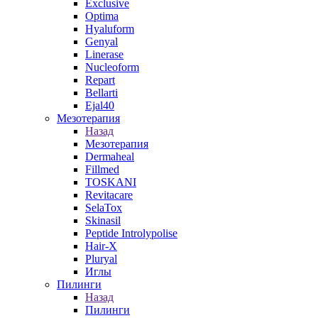
Exclusive
Optima
Hyaluform
Genyal
Linerase
Nucleoform
Repart
Bellarti
Ejal40
Мезотерапия
Назад
Мезотерапия
Dermaheal
Fillmed
TOSKANI
Revitacare
SelaTox
Skinasil
Peptide Introlypolise
Hair-X
Pluryal
Иглы
Пилинги
Назад
Пилинги