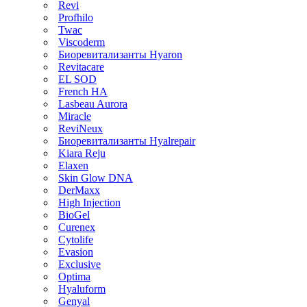
Revi
Profhilo
Twac
Viscoderm
Биоревитализанты Hyaron
Revitacare
EL SOD
French HA
Lasbeau Aurora
Miracle
ReviNeux
Биоревитализанты Hyalrepair
Kiara Reju
Elaxen
Skin Glow DNA
DerMaxx
High Injection
BioGel
Curenex
Cytolife
Evasion
Exclusive
Optima
Hyaluform
Genyal