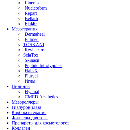
Linerase
Nucleoform
Repart
Bellarti
Ejal40
Мезотерапия
Dermaheal
Fillmed
TOSKANI
Revitacare
SelaTox
Skinasil
Peptide Introlypolise
Hair-X
Pluryal
Иглы
Пилинги
Hyalual
CMED Aesthetics
Мезороллеры
Гиалуронидаза
Карбокситерапия
Филлеры для тела
Препараты для косметологов
Коллаген