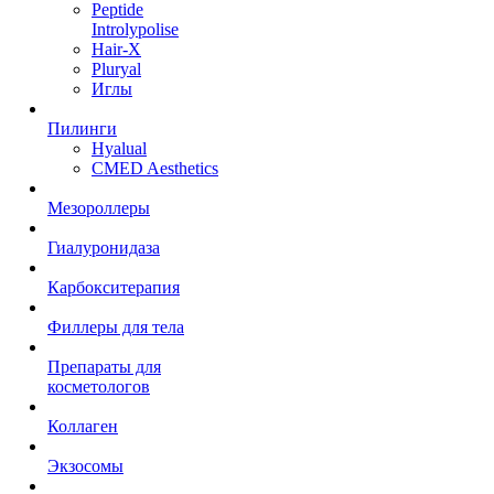
Peptide
Introlypolise
Hair-X
Pluryal
Иглы
Пилинги
Hyalual
CMED Aesthetics
Мезороллеры
Гиалуронидаза
Карбокситерапия
Филлеры для тела
Препараты для
косметологов
Коллаген
Экзосомы