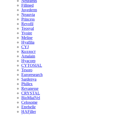
Neuramis
Fillmed
Juvederm
Neauvia
Princess
Revofil
Teosyal
Yvoire
Meline
Hyafilia
CYJ
Коллост
Amalain
Hyacorp
CYTOSIAL
Tesoro
Euroresearch
Sardenya
Phillex
Revanesse
CRYSTAL
BioMialVel
Celosome
Etrebelle
HAFiller