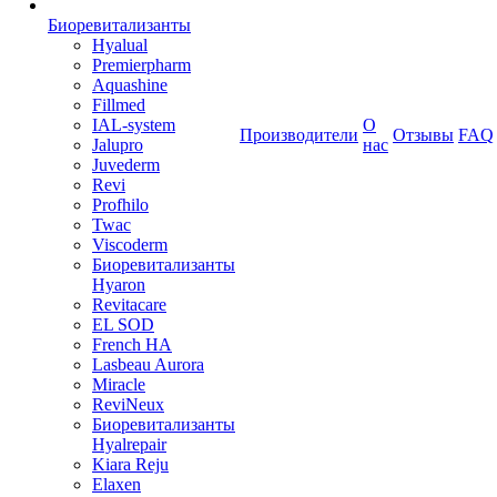
Биоревитализанты
Hyalual
Premierpharm
Aquashine
Fillmed
IAL-system
О
Производители
Отзывы
FAQ
Jalupro
нас
Juvederm
Revi
Profhilo
Twac
Viscoderm
Биоревитализанты
Hyaron
Revitacare
EL SOD
French HA
Lasbeau Aurora
Miracle
ReviNeux
Биоревитализанты
Hyalrepair
Kiara Reju
Elaxen