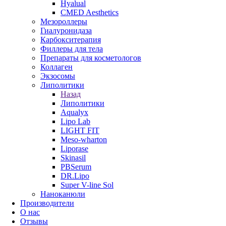
Hyalual
CMED Aesthetics
Мезороллеры
Гиалуронидаза
Карбокситерапия
Филлеры для тела
Препараты для косметологов
Коллаген
Экзосомы
Липолитики
Назад
Липолитики
Aqualyx
Lipo Lab
LIGHT FIT
Meso-wharton
Liporase
Skinasil
PBSerum
DR.Lipo
Super V-line Sol
Наноканюли
Производители
О нас
Отзывы