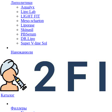
Липолитики
Aqualyx
Lipo Lab
LIGHT FIT
Meso-wharton
Liporase
Skinasil
PBSerum
DR.Lipo
Super V-line Sol
Наноканюли
Каталог
Филлеры