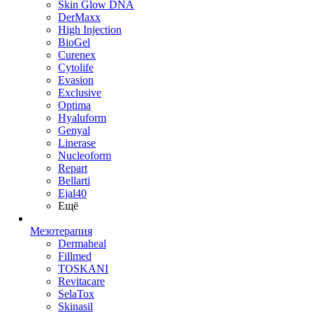
Skin Glow DNA
DerMaxx
High Injection
BioGel
Curenex
Cytolife
Evasion
Exclusive
Optima
Hyaluform
Genyal
Linerase
Nucleoform
Repart
Bellarti
Ejal40
Ещё
Мезотерапия
Dermaheal
Fillmed
TOSKANI
Revitacare
SelaTox
Skinasil