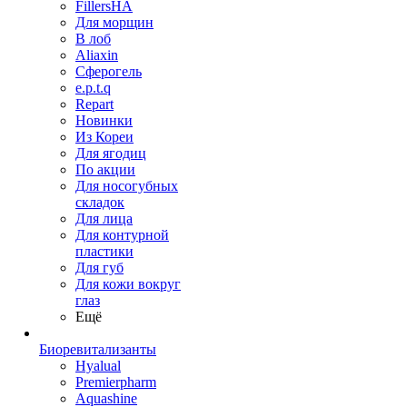
FillersHA
Для морщин
В лоб
Aliaxin
Сферогель
e.p.t.q
Repart
Новинки
Из Кореи
Для ягодиц
По акции
Для носогубных
складок
Для лица
Для контурной
пластики
Для губ
Для кожи вокруг
глаз
Ещё
Биоревитализанты
Hyalual
Premierpharm
Aquashine