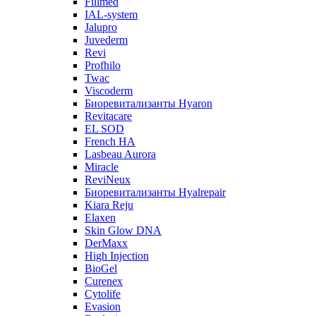
Fillmed
IAL-system
Jalupro
Juvederm
Revi
Profhilo
Twac
Viscoderm
Биоревитализанты Hyaron
Revitacare
EL SOD
French HA
Lasbeau Aurora
Miracle
ReviNeux
Биоревитализанты Hyalrepair
Kiara Reju
Elaxen
Skin Glow DNA
DerMaxx
High Injection
BioGel
Curenex
Cytolife
Evasion