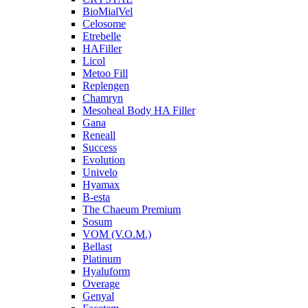
BioMialVel
Celosome
Etrebelle
HAFiller
Licol
Metoo Fill
Replengen
Chamryn
Mesoheal Body HA Filler
Gana
Reneall
Success
Evolution
Univelo
Hyamax
B-esta
The Chaeum Premium
Sosum
VOM (V.O.M.)
Bellast
Platinum
Hyaluform
Overage
Genyal