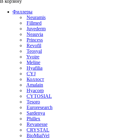
В корзину
Филлеры
Neuramis
Fillmed
Juvederm
Neauvia
Princess
Revofil
Teosyal
Yvoire
Meline
Hyafilia
CYJ
Коллост
Amalain
Hyacorp
CYTOSIAL
Tesoro
Euroresearch
Sardenya
Phillex
Revanesse
CRYSTAL
BioMialVel