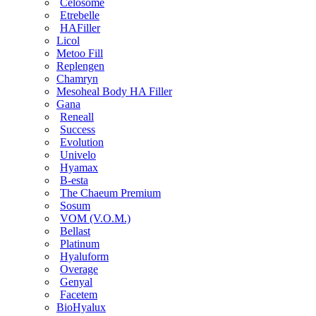
Celosome
Etrebelle
HAFiller
Licol
Metoo Fill
Replengen
Chamryn
Mesoheal Body HA Filler
Gana
Reneall
Success
Evolution
Univelo
Hyamax
B-esta
The Chaeum Premium
Sosum
VOM (V.O.M.)
Bellast
Platinum
Hyaluform
Overage
Genyal
Facetem
BioHyalux