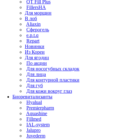
QT Fill Plus
FillersHA
Для морщин
В лоб
Aliaxin
Сферогель
e.p.t.q
Repart
Новинки
Из Кореи
Для ягодиц
По акции
Для носогубных складок
Для лица
Для контурной пластики
Для губ
Для кожи вокруг глаз
Биоревитализанты
Hyalual
Premierpharm
Aquashine
Fillmed
IAL-system
Jalupro
Juvederm