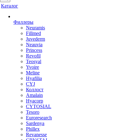
Каталог
Филлеры
Neuramis
Fillmed
Juvederm
Neauvia
Princess
Revofil
Teosyal
Yvoire
Meline
Hyafilia
CYJ
Коллост
Amalain
Hyacorp
CYTOSIAL
Tesoro
Euroresearch
Sardenya
Phillex
Revanesse