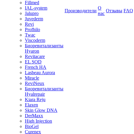
Fillmed
IAL-system
О
Производители
Отзывы
FAQ
Jalupro
нас
Juvederm
Revi
Profhilo
Twac
Viscoderm
Биоревитализанты
Hyaron
Revitacare
EL SOD
French HA
Lasbeau Aurora
Miracle
ReviNeux
Биоревитализанты
Hyalrepair
Kiara Reju
Elaxen
Skin Glow DNA
DerMaxx
High Injection
BioGel
Curenex