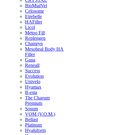
CRYSTAL
BioMialVel
Celosome
Etrebelle
HAFiller
Licol
Metoo Fill
Replengen
Chamryn
Mesoheal Body HA
Filler
Gana
Reneall
Success
Evolution
Univelo
Hyamax
B-esta
The Chaeum
Premium
Sosum
VOM (V.O.M.)
Bellast
Platinum
Hyaluform