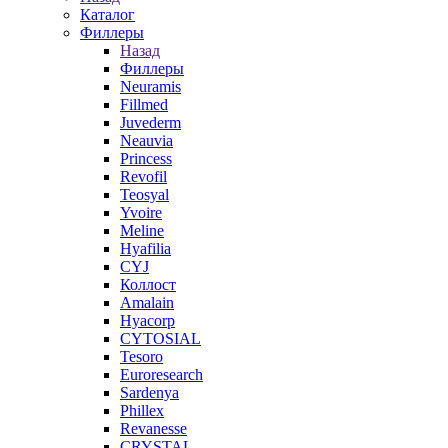
Каталог
Филлеры
Назад
Филлеры
Neuramis
Fillmed
Juvederm
Neauvia
Princess
Revofil
Teosyal
Yvoire
Meline
Hyafilia
CYJ
Коллост
Amalain
Hyacorp
CYTOSIAL
Tesoro
Euroresearch
Sardenya
Phillex
Revanesse
CRYSTAL