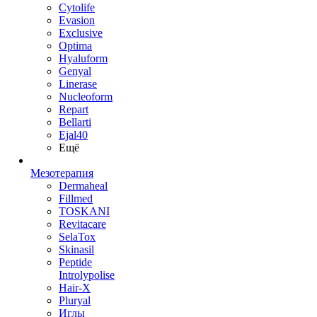
Cytolife
Evasion
Exclusive
Optima
Hyaluform
Genyal
Linerase
Nucleoform
Repart
Bellarti
Ejal40
Ещё
Мезотерапия
Dermaheal
Fillmed
TOSKANI
Revitacare
SelaTox
Skinasil
Peptide
Introlypolise
Hair-X
Pluryal
Иглы