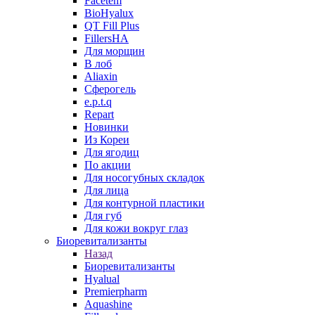
Facetem
BioHyalux
QT Fill Plus
FillersHA
Для морщин
В лоб
Aliaxin
Сферогель
e.p.t.q
Repart
Новинки
Из Кореи
Для ягодиц
По акции
Для носогубных складок
Для лица
Для контурной пластики
Для губ
Для кожи вокруг глаз
Биоревитализанты
Назад
Биоревитализанты
Hyalual
Premierpharm
Aquashine