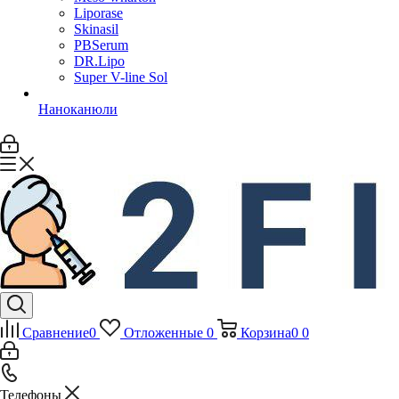
Liporase
Skinasil
PBSerum
DR.Lipo
Super V-line Sol
Наноканюли
Сравнение
0
Отложенные
0
Корзина
0
0
Телефоны