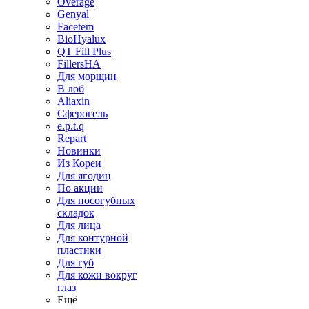
Overage
Genyal
Facetem
BioHyalux
QT Fill Plus
FillersHA
Для морщин
В лоб
Aliaxin
Сферогель
e.p.t.q
Repart
Новинки
Из Кореи
Для ягодиц
По акции
Для носогубных
складок
Для лица
Для контурной
пластики
Для губ
Для кожи вокруг
глаз
Ещё