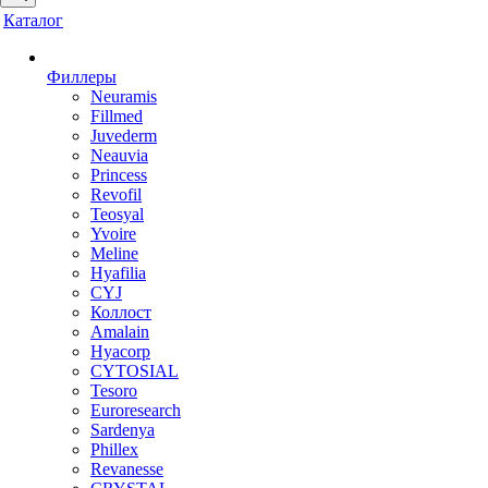
Каталог
Филлеры
Neuramis
Fillmed
Juvederm
Neauvia
Princess
Revofil
Teosyal
Yvoire
Meline
Hyafilia
CYJ
Коллост
Amalain
Hyacorp
CYTOSIAL
Tesoro
Euroresearch
Sardenya
Phillex
Revanesse