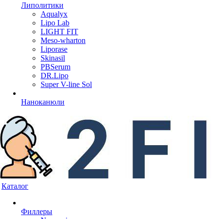
Липолитики
Aqualyx
Lipo Lab
LIGHT FIT
Meso-wharton
Liporase
Skinasil
PBSerum
DR.Lipo
Super V-line Sol
Наноканюли
Каталог
Филлеры