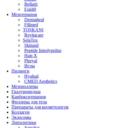
Bellarti
Ejal40
Мезотерапия
Dermaheal
Fillmed
TOSKANI
Revitacare
SelaTox
Skinasil
Peptide Introlypolise
Hair-X
Pluryal
Иглы
Пилинги
Hyalual
CMED Aesthetics
Мезороллеры
Гиалуронидаза
Карбокситерапия
Филлеры для тела
Препараты для косметологов
Коллаген
Экзосомы
Липолитики
Aqualyx