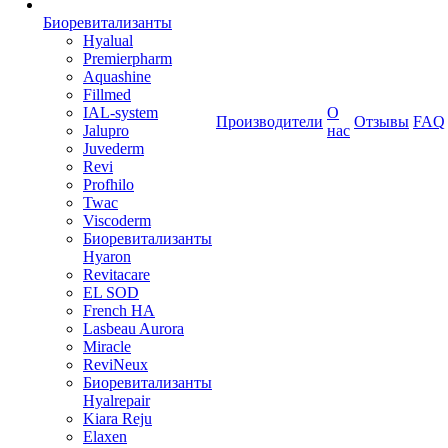
Биоревитализанты
Hyalual
Premierpharm
Aquashine
Fillmed
IAL-system
О
Производители
Отзывы
FAQ
Jalupro
нас
Juvederm
Revi
Profhilo
Twac
Viscoderm
Биоревитализанты
Hyaron
Revitacare
EL SOD
French HA
Lasbeau Aurora
Miracle
ReviNeux
Биоревитализанты
Hyalrepair
Kiara Reju
Elaxen