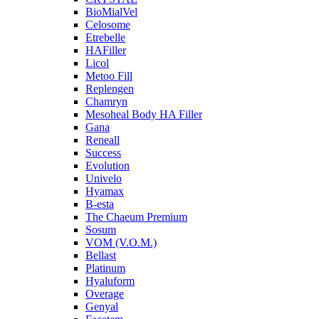
BioMialVel
Celosome
Etrebelle
HAFiller
Licol
Metoo Fill
Replengen
Chamryn
Mesoheal Body HA Filler
Gana
Reneall
Success
Evolution
Univelo
Hyamax
B-esta
The Chaeum Premium
Sosum
VOM (V.O.M.)
Bellast
Platinum
Hyaluform
Overage
Genyal