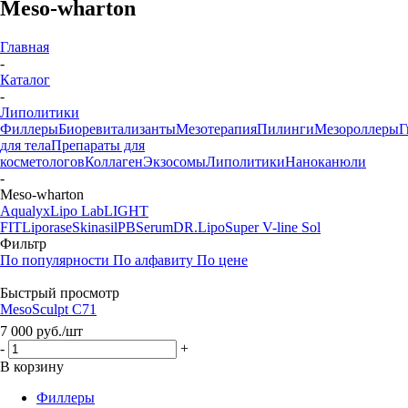
Meso-wharton
Главная
-
Каталог
-
Липолитики
Филлеры
Биоревитализанты
Мезотерапия
Пилинги
Мезороллеры
Г
для тела
Препараты для
косметологов
Коллаген
Экзосомы
Липолитики
Наноканюли
-
Meso-wharton
Aqualyx
Lipo Lab
LIGHT
FIT
Liporase
Skinasil
PBSerum
DR.Lipo
Super V-line Sol
Фильтр
По популярности
По алфавиту
По цене
Быстрый просмотр
MesoSculpt C71
7 000
руб.
/шт
-
+
В корзину
Филлеры