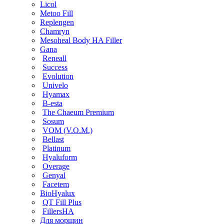
Licol
Metoo Fill
Replengen
Chamryn
Mesoheal Body HA Filler
Gana
Reneall
Success
Evolution
Univelo
Hyamax
B-esta
The Chaeum Premium
Sosum
VOM (V.O.M.)
Bellast
Platinum
Hyaluform
Overage
Genyal
Facetem
BioHyalux
QT Fill Plus
FillersHA
Для морщин