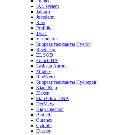
Fillmed
IAL-system
Jalupro
Juvederm
Revi
Profhilo
Twac
Viscoderm
Биоревитализанты Hyaron
Revitacare
EL SOD
French HA
Lasbeau Aurora
Miracle
ReviNeux
Биоревитализанты Hyalrepair
Kiara Reju
Elaxen
Skin Glow DNA
DerMaxx
High Injection
BioGel
Curenex
Cytolife
Evasion