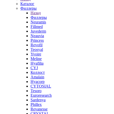
Каталог
Филлеры
Назад
Филлеры
Neuramis
Fillmed
Juvederm
Neauvia
Princess
Revofil
Teosyal
Yvoire
Meline
Hyafilia
CYJ
Коллост
Amalain
Hyacorp
CYTOSIAL
Tesoro
Euroresearch
Sardenya
Phillex
Revanesse
CRYSTAL