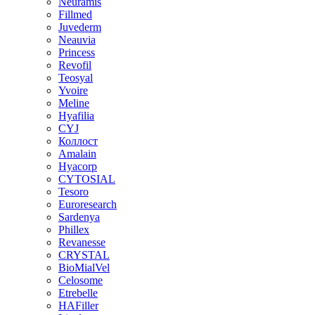
Neuramis
Fillmed
Juvederm
Neauvia
Princess
Revofil
Teosyal
Yvoire
Meline
Hyafilia
CYJ
Коллост
Amalain
Hyacorp
CYTOSIAL
Tesoro
Euroresearch
Sardenya
Phillex
Revanesse
CRYSTAL
BioMialVel
Celosome
Etrebelle
HAFiller