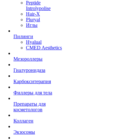
Peptide
Introlypolise
Hair-X
Pluryal
Иглы
Пилинги
Hyalual
CMED Aesthetics
Мезороллеры
Гиалуронидаза
Карбокситерапия
Филлеры для тела
Препараты для
косметологов
Коллаген
Экзосомы