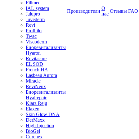
Fillmed
IAL-system
О
Производители
Отзывы
FAQ
Jalupro
нас
Juvederm
Revi
Profhilo
Twac
Viscoderm
Биоревитализанты
Hyaron
Revitacare
EL SOD
French HA
Lasbeau Aurora
Miracle
ReviNeux
Биоревитализанты
Hyalrepair
Kiara Reju
Elaxen
Skin Glow DNA
DerMaxx
High Injection
BioGel
Curenex