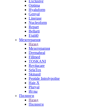
Exclusive
Optima
Hyaluform
Genyal
Linerase
Nucleoform
Repart
Bellarti
Ejal40
Мезотерапия
Назад
Мезотерапия
Dermaheal
Fillmed
TOSKANI
Revitacare
SelaTox
Skinasil
Peptide Introlypolise
Hair-X
Pluryal
Иглы
Пилинги
Назад
Пилинги