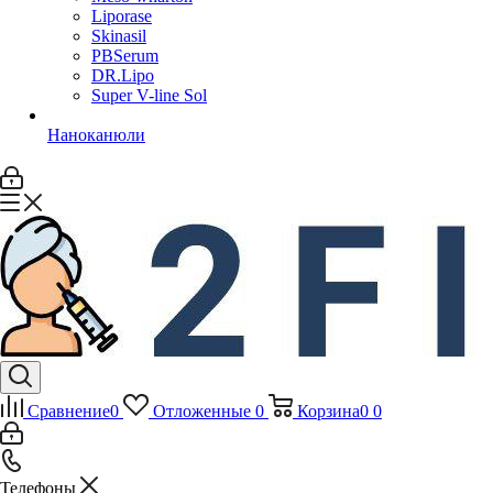
Liporase
Skinasil
PBSerum
DR.Lipo
Super V-line Sol
Наноканюли
Сравнение
0
Отложенные
0
Корзина
0
0
Телефоны