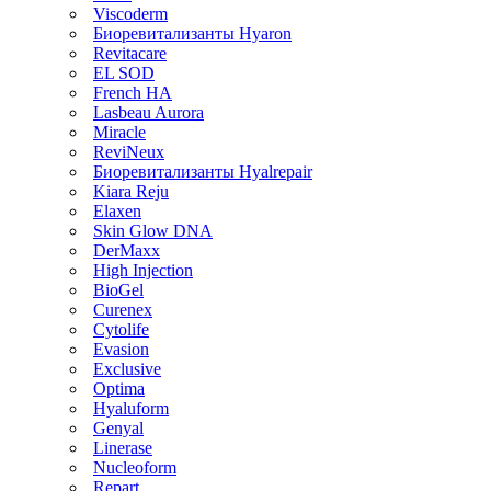
Viscoderm
Биоревитализанты Hyaron
Revitacare
EL SOD
French HA
Lasbeau Aurora
Miracle
ReviNeux
Биоревитализанты Hyalrepair
Kiara Reju
Elaxen
Skin Glow DNA
DerMaxx
High Injection
BioGel
Curenex
Cytolife
Evasion
Exclusive
Optima
Hyaluform
Genyal
Linerase
Nucleoform
Repart