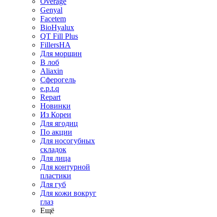
Overage
Genyal
Facetem
BioHyalux
QT Fill Plus
FillersHA
Для морщин
В лоб
Aliaxin
Сферогель
e.p.t.q
Repart
Новинки
Из Кореи
Для ягодиц
По акции
Для носогубных
складок
Для лица
Для контурной
пластики
Для губ
Для кожи вокруг
глаз
Ещё