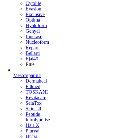
Cytolife
Evasion
Exclusive
Optima
Hyaluform
Genyal
Linerase
Nucleoform
Repart
Bellarti
Ejal40
Ещё
Мезотерапия
Dermaheal
Fillmed
TOSKANI
Revitacare
SelaTox
Skinasil
Peptide
Introlypolise
Hair-X
Pluryal
Иглы