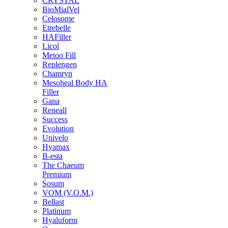
CRYSTAL
BioMialVel
Celosome
Etrebelle
HAFiller
Licol
Metoo Fill
Replengen
Chamryn
Mesoheal Body HA
Filler
Gana
Reneall
Success
Evolution
Univelo
Hyamax
B-esta
The Chaeum
Premium
Sosum
VOM (V.O.M.)
Bellast
Platinum
Hyaluform