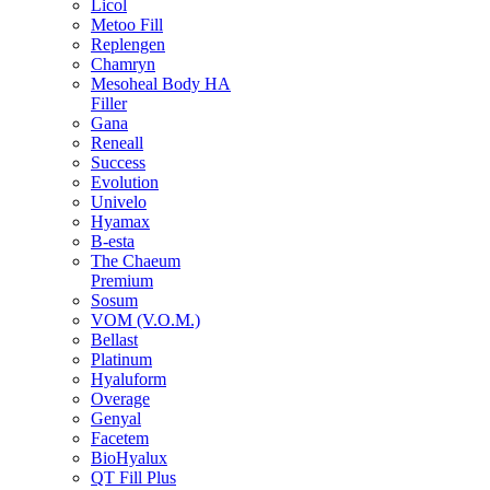
Licol
Metoo Fill
Replengen
Chamryn
Mesoheal Body HA
Filler
Gana
Reneall
Success
Evolution
Univelo
Hyamax
B-esta
The Chaeum
Premium
Sosum
VOM (V.O.M.)
Bellast
Platinum
Hyaluform
Overage
Genyal
Facetem
BioHyalux
QT Fill Plus