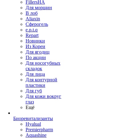
FillersHA
Для морщин
В лоб
Aliaxin
Сферогель
e.p.t.q
Repart
Новинки
Из Кореи
Для ягодиц
По акции
Для носогубных
складок
Для лица
Для контурной
пластики
Для губ
Для кожи вокруг
глаз
Ещё
Биоревитализанты
Hyalual
Premierpharm
Aquashine