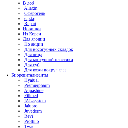
В лоб
Aliaxin
Сферогель
e.p.t.q
Repart
Новинки
Из Кореи
Для ягодиц
По акции
Для носогубных складок
Для лица
Для контурной пластики
Для губ
Для кожи вокруг глаз
Биоревитализанты
Hyalual
Premierpharm
Aquashine
Fillmed
IAL-system
Jalupro
Juvederm
Revi
Profhilo
Twac