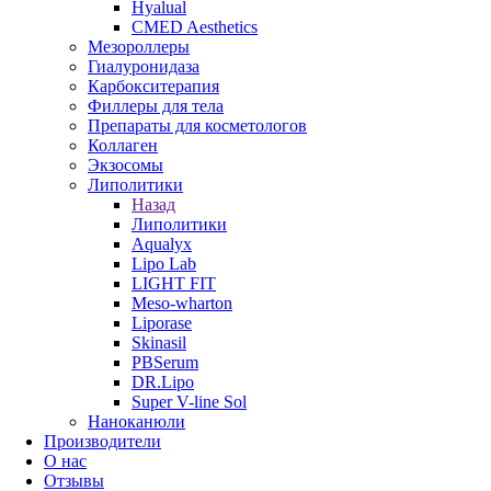
Hyalual
CMED Aesthetics
Мезороллеры
Гиалуронидаза
Карбокситерапия
Филлеры для тела
Препараты для косметологов
Коллаген
Экзосомы
Липолитики
Назад
Липолитики
Aqualyx
Lipo Lab
LIGHT FIT
Meso-wharton
Liporase
Skinasil
PBSerum
DR.Lipo
Super V-line Sol
Наноканюли
Производители
О нас
Отзывы