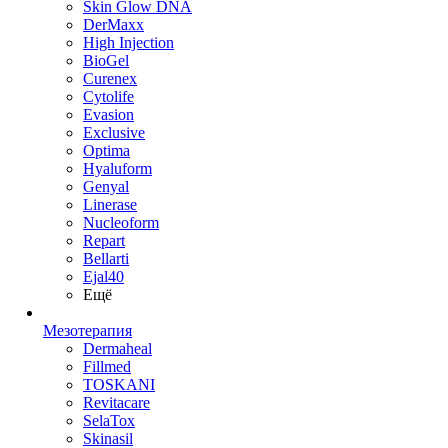
Skin Glow DNA
DerMaxx
High Injection
BioGel
Curenex
Cytolife
Evasion
Exclusive
Optima
Hyaluform
Genyal
Linerase
Nucleoform
Repart
Bellarti
Ejal40
Ещё
Мезотерапия
Dermaheal
Fillmed
TOSKANI
Revitacare
SelaTox
Skinasil