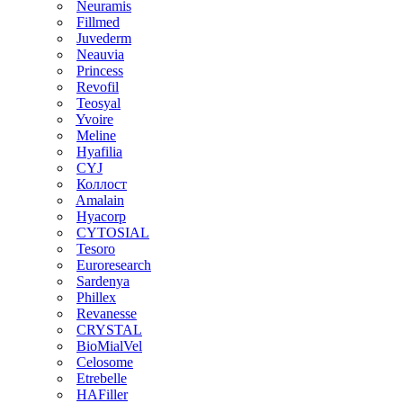
Neuramis
Fillmed
Juvederm
Neauvia
Princess
Revofil
Teosyal
Yvoire
Meline
Hyafilia
CYJ
Коллост
Amalain
Hyacorp
CYTOSIAL
Tesoro
Euroresearch
Sardenya
Phillex
Revanesse
CRYSTAL
BioMialVel
Celosome
Etrebelle
HAFiller