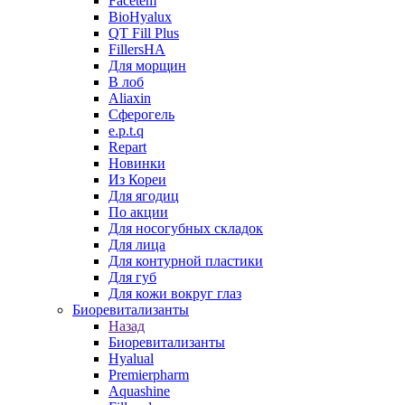
Facetem
BioHyalux
QT Fill Plus
FillersHA
Для морщин
В лоб
Aliaxin
Сферогель
e.p.t.q
Repart
Новинки
Из Кореи
Для ягодиц
По акции
Для носогубных складок
Для лица
Для контурной пластики
Для губ
Для кожи вокруг глаз
Биоревитализанты
Назад
Биоревитализанты
Hyalual
Premierpharm
Aquashine