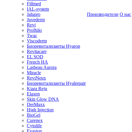
Fillmed
IAL-system
Jalupro
Производители
О нас
Juvederm
Revi
Profhilo
Twac
Viscoderm
Биоревитализанты Hyaron
Revitacare
EL SOD
French HA
Lasbeau Aurora
Miracle
ReviNeux
Биоревитализанты Hyalrepair
Kiara Reju
Elaxen
Skin Glow DNA
DerMaxx
High Injection
BioGel
Curenex
Cytolife
Evasion