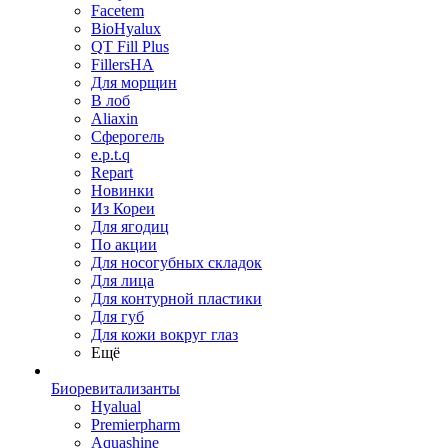
Facetem
BioHyalux
QT Fill Plus
FillersHA
Для морщин
В лоб
Aliaxin
Сферогель
e.p.t.q
Repart
Новинки
Из Кореи
Для ягодиц
По акции
Для носогубных складок
Для лица
Для контурной пластики
Для губ
Для кожи вокруг глаз
Ещё
Биоревитализанты
Hyalual
Premierpharm
Aquashine