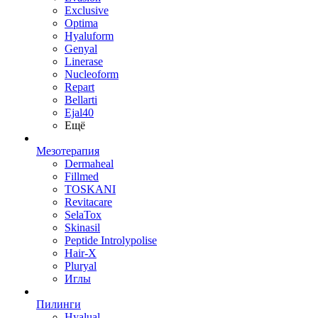
Exclusive
Optima
Hyaluform
Genyal
Linerase
Nucleoform
Repart
Bellarti
Ejal40
Ещё
Мезотерапия
Dermaheal
Fillmed
TOSKANI
Revitacare
SelaTox
Skinasil
Peptide Introlypolise
Hair-X
Pluryal
Иглы
Пилинги
Hyalual