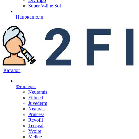
DR.Lipo
Super V-line Sol
Наноканюли
Каталог
Филлеры
Neuramis
Fillmed
Juvederm
Neauvia
Princess
Revofil
Teosyal
Yvoire
Meline