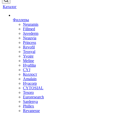
Каталог
Филлеры
Neuramis
Fillmed
Juvederm
Neauvia
Princess
Revofil
Teosyal
Yvoire
Meline
Hyafilia
CYJ
Коллост
Amalain
Hyacorp
CYTOSIAL
Tesoro
Euroresearch
Sardenya
Phillex
Revanesse