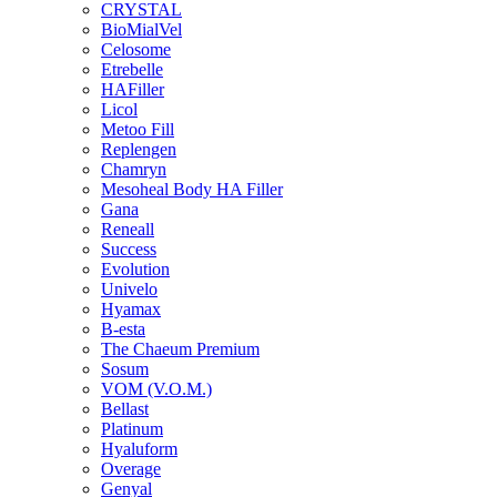
CRYSTAL
BioMialVel
Celosome
Etrebelle
HAFiller
Licol
Metoo Fill
Replengen
Chamryn
Mesoheal Body HA Filler
Gana
Reneall
Success
Evolution
Univelo
Hyamax
B-esta
The Chaeum Premium
Sosum
VOM (V.O.M.)
Bellast
Platinum
Hyaluform
Overage
Genyal