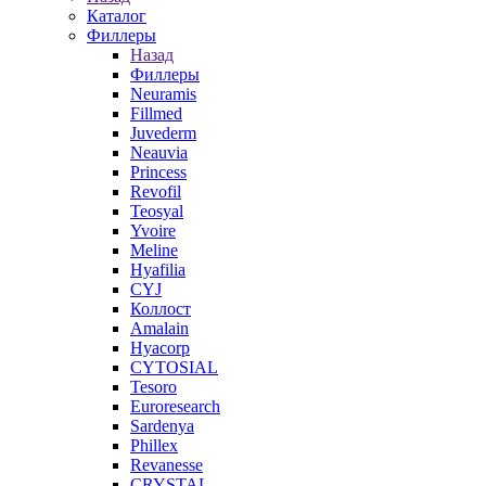
Каталог
Филлеры
Назад
Филлеры
Neuramis
Fillmed
Juvederm
Neauvia
Princess
Revofil
Teosyal
Yvoire
Meline
Hyafilia
CYJ
Коллост
Amalain
Hyacorp
CYTOSIAL
Tesoro
Euroresearch
Sardenya
Phillex
Revanesse
CRYSTAL