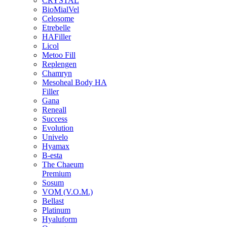
CRYSTAL
BioMialVel
Celosome
Etrebelle
HAFiller
Licol
Metoo Fill
Replengen
Chamryn
Mesoheal Body HA
Filler
Gana
Reneall
Success
Evolution
Univelo
Hyamax
B-esta
The Chaeum
Premium
Sosum
VOM (V.O.M.)
Bellast
Platinum
Hyaluform