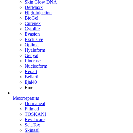
Skin Glow DNA
DerMaxx
High Injection
BioGel
Curenex
Cytolife
Evasion
Exclusive
Optima
Hyaluform
Genyal
Linerase
Nucleoform
Repart
Bellarti
Ejal40
Ещё
Мезотерапия
Dermaheal
Fillmed
TOSKANI
Revitacare
SelaTox
Skinasil