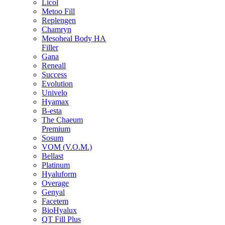
Licol
Metoo Fill
Replengen
Chamryn
Mesoheal Body HA
Filler
Gana
Reneall
Success
Evolution
Univelo
Hyamax
B-esta
The Chaeum
Premium
Sosum
VOM (V.O.M.)
Bellast
Platinum
Hyaluform
Overage
Genyal
Facetem
BioHyalux
QT Fill Plus