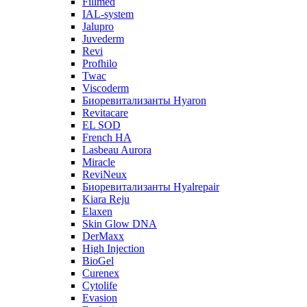
Fillmed
IAL-system
Jalupro
Juvederm
Revi
Profhilo
Twac
Viscoderm
Биоревитализанты Hyaron
Revitacare
EL SOD
French HA
Lasbeau Aurora
Miracle
ReviNeux
Биоревитализанты Hyalrepair
Kiara Reju
Elaxen
Skin Glow DNA
DerMaxx
High Injection
BioGel
Curenex
Cytolife
Evasion