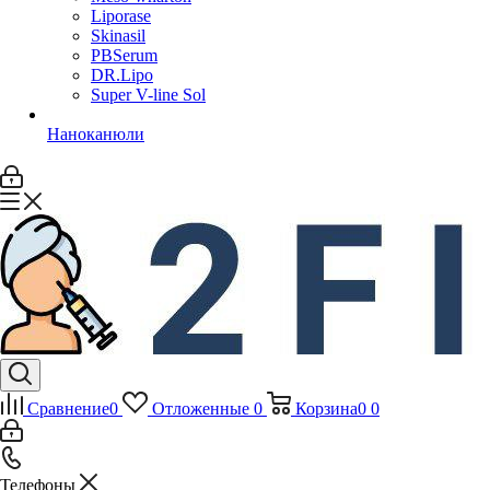
Liporase
Skinasil
PBSerum
DR.Lipo
Super V-line Sol
Наноканюли
Сравнение
0
Отложенные
0
Корзина
0
0
Телефоны