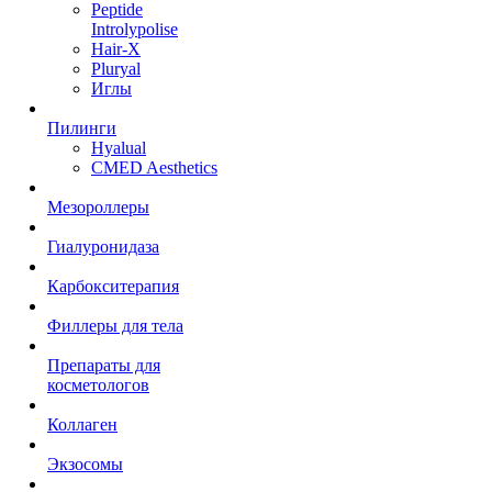
Peptide
Introlypolise
Hair-X
Pluryal
Иглы
Пилинги
Hyalual
CMED Aesthetics
Мезороллеры
Гиалуронидаза
Карбокситерапия
Филлеры для тела
Препараты для
косметологов
Коллаген
Экзосомы