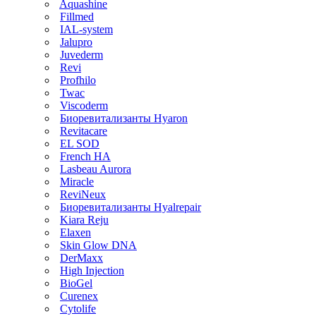
Aquashine
Fillmed
IAL-system
Jalupro
Juvederm
Revi
Profhilo
Twac
Viscoderm
Биоревитализанты Hyaron
Revitacare
EL SOD
French HA
Lasbeau Aurora
Miracle
ReviNeux
Биоревитализанты Hyalrepair
Kiara Reju
Elaxen
Skin Glow DNA
DerMaxx
High Injection
BioGel
Curenex
Cytolife