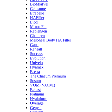
BioMialVel
Celosome
Etrebelle
HAFiller
Licol
Metoo Fill
Replengen
Chamryn
Mesoheal Body HA Filler
Gana
Reneall
Success
Evolution
Univelo
Hyamax
B-esta
The Chaeum Premium
Sosum
VOM (V.O.M.)
Bellast
Platinum
Hyaluform
Overage
Genyal