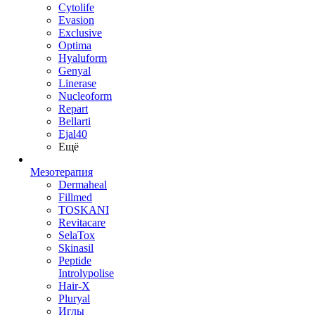
Cytolife
Evasion
Exclusive
Optima
Hyaluform
Genyal
Linerase
Nucleoform
Repart
Bellarti
Ejal40
Ещё
Мезотерапия
Dermaheal
Fillmed
TOSKANI
Revitacare
SelaTox
Skinasil
Peptide
Introlypolise
Hair-X
Pluryal
Иглы