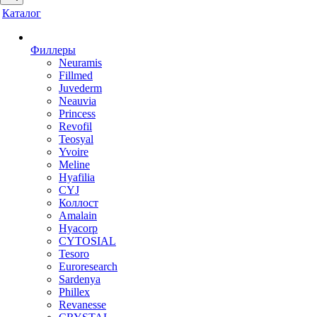
Каталог
Филлеры
Neuramis
Fillmed
Juvederm
Neauvia
Princess
Revofil
Teosyal
Yvoire
Meline
Hyafilia
CYJ
Коллост
Amalain
Hyacorp
CYTOSIAL
Tesoro
Euroresearch
Sardenya
Phillex
Revanesse