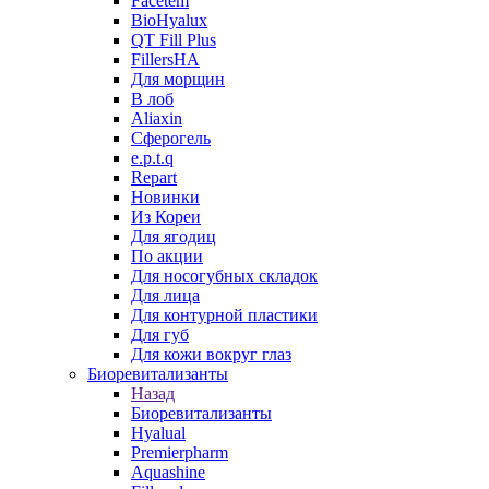
Facetem
BioHyalux
QT Fill Plus
FillersHA
Для морщин
В лоб
Aliaxin
Сферогель
e.p.t.q
Repart
Новинки
Из Кореи
Для ягодиц
По акции
Для носогубных складок
Для лица
Для контурной пластики
Для губ
Для кожи вокруг глаз
Биоревитализанты
Назад
Биоревитализанты
Hyalual
Premierpharm
Aquashine