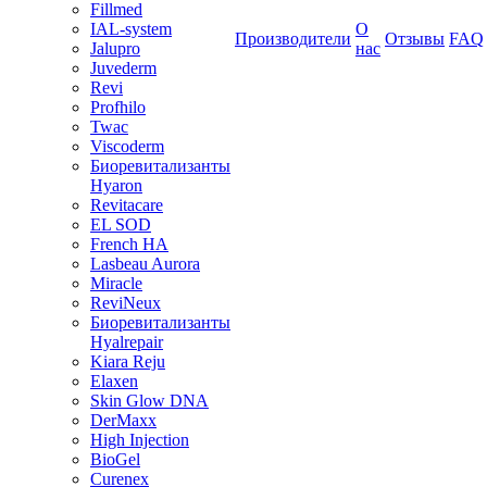
Fillmed
IAL-system
О
Производители
Отзывы
FAQ
Jalupro
нас
Juvederm
Revi
Profhilo
Twac
Viscoderm
Биоревитализанты
Hyaron
Revitacare
EL SOD
French HA
Lasbeau Aurora
Miracle
ReviNeux
Биоревитализанты
Hyalrepair
Kiara Reju
Elaxen
Skin Glow DNA
DerMaxx
High Injection
BioGel
Curenex