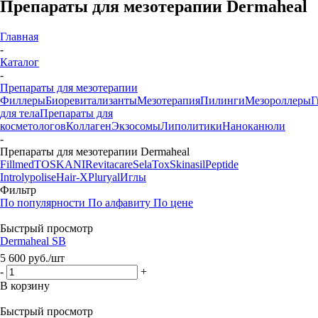
Препараты для мезотерапии Dermaheal
Главная
-
Каталог
-
Препараты для мезотерапии
Филлеры
Биоревитализанты
Мезотерапия
Пилинги
Мезороллеры
Г
для тела
Препараты для
косметологов
Коллаген
Экзосомы
Липолитики
Наноканюли
-
Препараты для мезотерапии Dermaheal
Fillmed
TOSKANI
Revitacare
SelaTox
Skinasil
Peptide
Introlypolise
Hair-X
Pluryal
Иглы
Фильтр
По популярности
По алфавиту
По цене
Быстрый просмотр
Dermaheal SB
5 600
руб.
/шт
-
+
В корзину
Быстрый просмотр