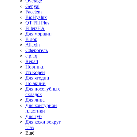
Overage
Genyal
Facetem
BioHyalux
QT Fill Plus
FillersHA
Для морщин
В лоб
Aliaxin
Сферогель
e.p.t.q
Repart
Новинки
Из Кореи
Для ягодиц
По акции
Для носогубных
складок
Для лица
Для контурной
пластики
Для губ
Для кожи вокруг
глаз
Ещё