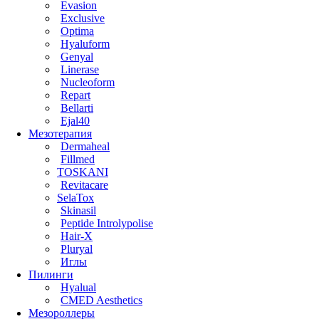
Evasion
Exclusive
Optima
Hyaluform
Genyal
Linerase
Nucleoform
Repart
Bellarti
Ejal40
Мезотерапия
Dermaheal
Fillmed
TOSKANI
Revitacare
SelaTox
Skinasil
Peptide Introlypolise
Hair-X
Pluryal
Иглы
Пилинги
Hyalual
CMED Aesthetics
Мезороллеры