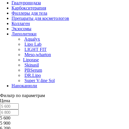
Гиалуронидаза
Карбокситерапия
Филлеры для тела
Препараты для косметологов
Коллаген
Экзосомы
Липолитики
Aqualyx
Lipo Lab
LIGHT FIT
Meso-wharton
Liporase
Skinasil
PBSerum
DR.Lipo
Super V-line Sol
Наноканюли
Фильтр по параметрам
Цена
5 600
5 900
6 200