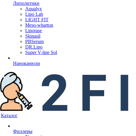
Липолитики
Aqualyx
Lipo Lab
LIGHT FIT
Meso-wharton
Liporase
Skinasil
PBSerum
DR.Lipo
Super V-line Sol
Наноканюли
Каталог
Филлеры