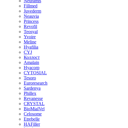
Neuramis
Fillmed
Juvederm
Neauvia
Princess
Revofil
Teosyal
Yvoire
Meline
Hyafilia
CYJ
Коллост
Amalain
Hyacorp
CYTOSIAL
Tesoro
Euroresearch
Sardenya
Phillex
Revanesse
CRYSTAL
BioMialVel
Celosome
Etrebelle
HAFiller