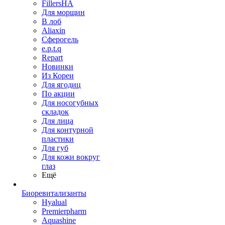
FillersHA
Для морщин
В лоб
Aliaxin
Сферогель
e.p.t.q
Repart
Новинки
Из Кореи
Для ягодиц
По акции
Для носогубных
складок
Для лица
Для контурной
пластики
Для губ
Для кожи вокруг
глаз
Ещё
Биоревитализанты
Hyalual
Premierpharm
Aquashine