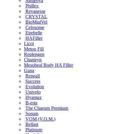
Sardenya
Phillex
Revanesse
CRYSTAL
BioMialVel
Celosome
Etrebelle
HAFiller
Licol
Metoo Fill
Replengen
Chamryn
Mesoheal Body HA Filler
Gana
Reneall
Success
Evolution
Univelo
Hyamax
B-esta
The Chaeum Premium
Sosum
VOM (V.O.M.)
Bellast
Platinum