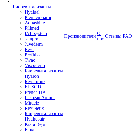
Биоревитализанты
Hyalual
Premierpharm
Aquashine
Fillmed
IAL-system
О
Производители
Отзывы
FAQ
Jalupro
нас
Juvederm
Revi
Profhilo
Twac
Viscoderm
Биоревитализанты
Hyaron
Revitacare
EL SOD
French HA
Lasbeau Aurora
Miracle
ReviNeux
Биоревитализанты
Hyalrepair
Kiara Reju
Elaxen