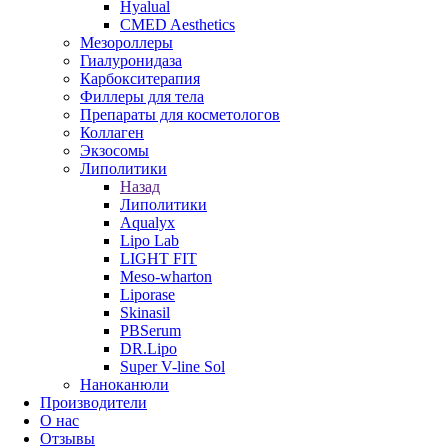
Hyalual
CMED Aesthetics
Мезороллеры
Гиалуронидаза
Карбокситерапия
Филлеры для тела
Препараты для косметологов
Коллаген
Экзосомы
Липолитики
Назад
Липолитики
Aqualyx
Lipo Lab
LIGHT FIT
Meso-wharton
Liporase
Skinasil
PBSerum
DR.Lipo
Super V-line Sol
Наноканюли
Производители
О нас
Отзывы