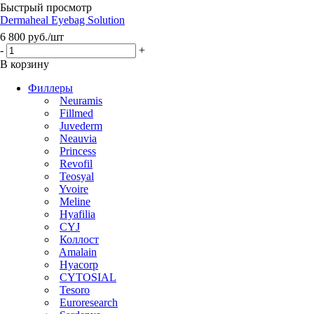
Быстрый просмотр
Dermaheal Eyebag Solution
6 800
руб.
/шт
-
+
В корзину
Филлеры
Neuramis
Fillmed
Juvederm
Neauvia
Princess
Revofil
Teosyal
Yvoire
Meline
Hyafilia
CYJ
Коллост
Amalain
Hyacorp
CYTOSIAL
Tesoro
Euroresearch