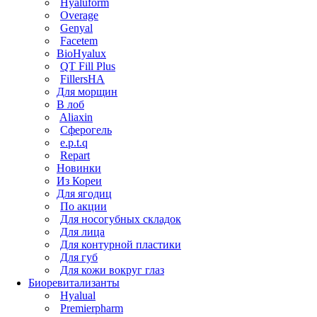
Hyaluform
Overage
Genyal
Facetem
BioHyalux
QT Fill Plus
FillersHA
Для морщин
В лоб
Aliaxin
Сферогель
e.p.t.q
Repart
Новинки
Из Кореи
Для ягодиц
По акции
Для носогубных складок
Для лица
Для контурной пластики
Для губ
Для кожи вокруг глаз
Биоревитализанты
Hyalual
Premierpharm