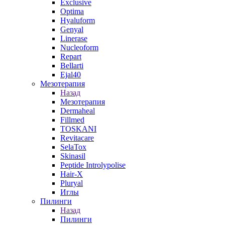
Exclusive
Optima
Hyaluform
Genyal
Linerase
Nucleoform
Repart
Bellarti
Ejal40
Мезотерапия
Назад
Мезотерапия
Dermaheal
Fillmed
TOSKANI
Revitacare
SelaTox
Skinasil
Peptide Introlypolise
Hair-X
Pluryal
Иглы
Пилинги
Назад
Пилинги