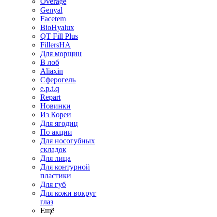
Overage
Genyal
Facetem
BioHyalux
QT Fill Plus
FillersHA
Для морщин
В лоб
Aliaxin
Сферогель
e.p.t.q
Repart
Новинки
Из Кореи
Для ягодиц
По акции
Для носогубных
складок
Для лица
Для контурной
пластики
Для губ
Для кожи вокруг
глаз
Ещё