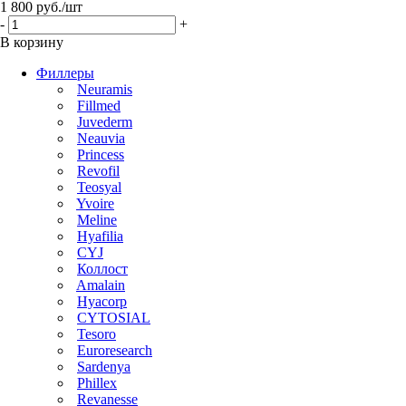
1 800
руб.
/шт
-
+
В корзину
Филлеры
Neuramis
Fillmed
Juvederm
Neauvia
Princess
Revofil
Teosyal
Yvoire
Meline
Hyafilia
CYJ
Коллост
Amalain
Hyacorp
CYTOSIAL
Tesoro
Euroresearch
Sardenya
Phillex
Revanesse