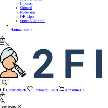
Liporase
Skinasil
PBSerum
DR.Lipo
Super V-line Sol
Наноканюли
Сравнение
0
Отложенные
0
Корзина
0
0
Телефоны