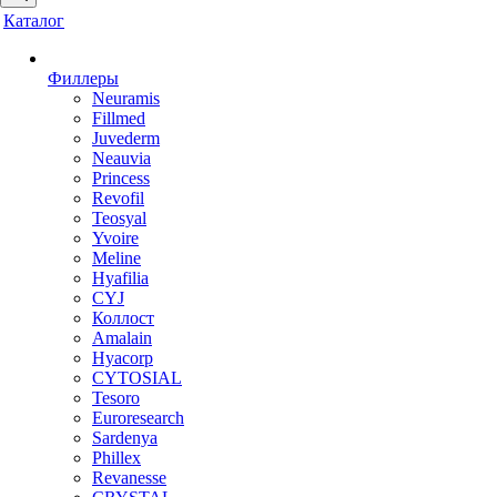
Каталог
Филлеры
Neuramis
Fillmed
Juvederm
Neauvia
Princess
Revofil
Teosyal
Yvoire
Meline
Hyafilia
CYJ
Коллост
Amalain
Hyacorp
CYTOSIAL
Tesoro
Euroresearch
Sardenya
Phillex
Revanesse