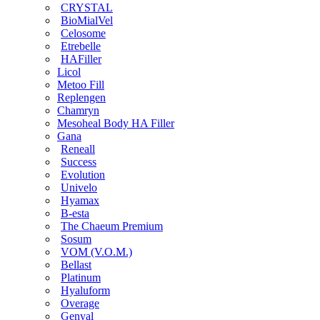
CRYSTAL
BioMialVel
Celosome
Etrebelle
HAFiller
Licol
Metoo Fill
Replengen
Chamryn
Mesoheal Body HA Filler
Gana
Reneall
Success
Evolution
Univelo
Hyamax
B-esta
The Chaeum Premium
Sosum
VOM (V.O.M.)
Bellast
Platinum
Hyaluform
Overage
Genyal