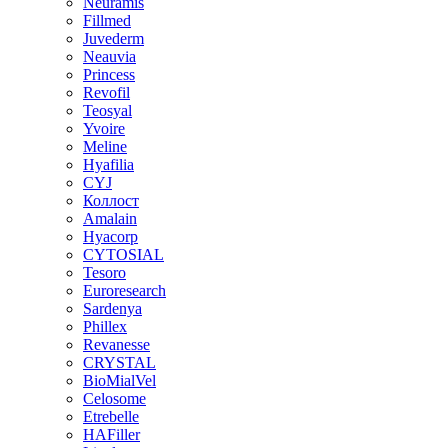
Neuramis
Fillmed
Juvederm
Neauvia
Princess
Revofil
Teosyal
Yvoire
Meline
Hyafilia
CYJ
Коллост
Amalain
Hyacorp
CYTOSIAL
Tesoro
Euroresearch
Sardenya
Phillex
Revanesse
CRYSTAL
BioMialVel
Celosome
Etrebelle
HAFiller