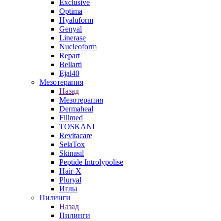
Exclusive
Optima
Hyaluform
Genyal
Linerase
Nucleoform
Repart
Bellarti
Ejal40
Мезотерапия
Назад
Мезотерапия
Dermaheal
Fillmed
TOSKANI
Revitacare
SelaTox
Skinasil
Peptide Introlypolise
Hair-X
Pluryal
Иглы
Пилинги
Назад
Пилинги