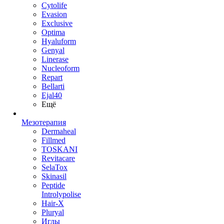
Cytolife
Evasion
Exclusive
Optima
Hyaluform
Genyal
Linerase
Nucleoform
Repart
Bellarti
Ejal40
Ещё
Мезотерапия
Dermaheal
Fillmed
TOSKANI
Revitacare
SelaTox
Skinasil
Peptide
Introlypolise
Hair-X
Pluryal
Иглы