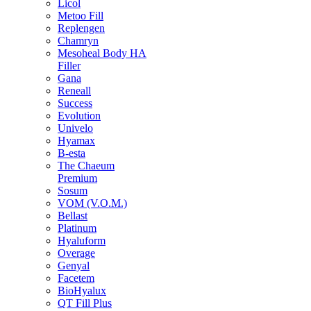
Licol
Metoo Fill
Replengen
Chamryn
Mesoheal Body HA
Filler
Gana
Reneall
Success
Evolution
Univelo
Hyamax
B-esta
The Chaeum
Premium
Sosum
VOM (V.O.M.)
Bellast
Platinum
Hyaluform
Overage
Genyal
Facetem
BioHyalux
QT Fill Plus