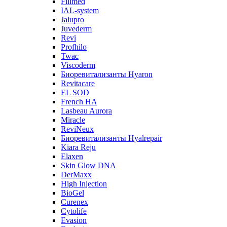
Fillmed
IAL-system
Jalupro
Juvederm
Revi
Profhilo
Twac
Viscoderm
Биоревитализанты Hyaron
Revitacare
EL SOD
French HA
Lasbeau Aurora
Miracle
ReviNeux
Биоревитализанты Hyalrepair
Kiara Reju
Elaxen
Skin Glow DNA
DerMaxx
High Injection
BioGel
Curenex
Cytolife
Evasion