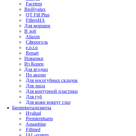
Facetem
BioHyalux
QT Fill Plus
FillersHA
Для морщин
В лоб
Aliaxin
Сферогель
e.p.t.q
Repart
Новинки
Из Кореи
Для ягодиц
По акции
Для носогубных складок
Для лица
Для контурной пластики
Для губ
Для кожи вокруг глаз
Биоревитализанты
Hyalual
Premierpharm
Aquashine
Fillmed
IAL-system