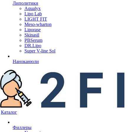
Липолитики
Aqualyx
Lipo Lab
LIGHT FIT
Meso-wharton
Liporase
Skinasil
PBSerum
DR.Lipo
Super V-line Sol
Наноканюли
Каталог
Филлеры