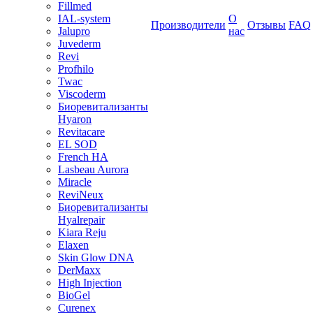
Fillmed
IAL-system
О
Производители
Отзывы
FAQ
Jalupro
нас
Juvederm
Revi
Profhilo
Twac
Viscoderm
Биоревитализанты
Hyaron
Revitacare
EL SOD
French HA
Lasbeau Aurora
Miracle
ReviNeux
Биоревитализанты
Hyalrepair
Kiara Reju
Elaxen
Skin Glow DNA
DerMaxx
High Injection
BioGel
Curenex