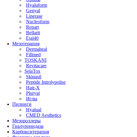
Hyaluform
Genyal
Linerase
Nucleoform
Repart
Bellarti
Ejal40
Мезотерапия
Dermaheal
Fillmed
TOSKANI
Revitacare
SelaTox
Skinasil
Peptide Introlypolise
Hair-X
Pluryal
Иглы
Пилинги
Hyalual
CMED Aesthetics
Мезороллеры
Гиалуронидаза
Карбокситерапия