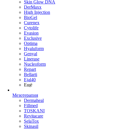
Skin Glow DNA
DerMaxx
High Injection
BioGel
Curenex
Cytolife
Evasion
Exclusive
Optima
Hyaluform
Genyal
Linerase
Nucleoform
Repart
Bellarti
Ejal40
Ещё
Мезотерапия
Dermaheal
Fillmed
TOSKANI
Revitacare
SelaTox
Skinasil