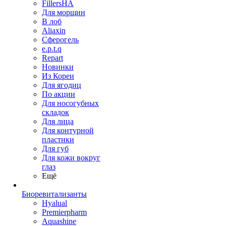
FillersHA
Для морщин
В лоб
Aliaxin
Сферогель
e.p.t.q
Repart
Новинки
Из Кореи
Для ягодиц
По акции
Для носогубных
складок
Для лица
Для контурной
пластики
Для губ
Для кожи вокруг
глаз
Ещё
Биоревитализанты
Hyalual
Premierpharm
Aquashine