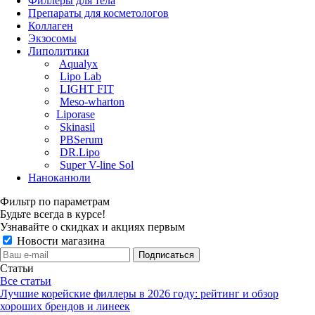
Филлеры для тела
Препараты для косметологов
Коллаген
Экзосомы
Липолитики
Aqualyx
Lipo Lab
LIGHT FIT
Meso-wharton
Liporase
Skinasil
PBSerum
DR.Lipo
Super V-line Sol
Наноканюли
Фильтр по параметрам
Будьте всегда в курсе!
Узнавайте о скидках и акциях первым
Новости магазина
Статьи
Все статьи
Лучшие корейские филлеры в 2026 году: рейтинг и обзор
хороших брендов и линеек