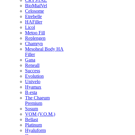
CRYSTAL
BioMialVel
Celosome
Etrebelle
HAFiller
Licol
Metoo Fill
Replengen
Chamryn
Mesoheal Body HA
Filler
Gana
Reneall
Success
Evolution
Univelo
Hyamax
B-esta
The Chaeum
Premium
Sosum
VOM (V.O.M.)
Bellast
Platinum
Hyaluform