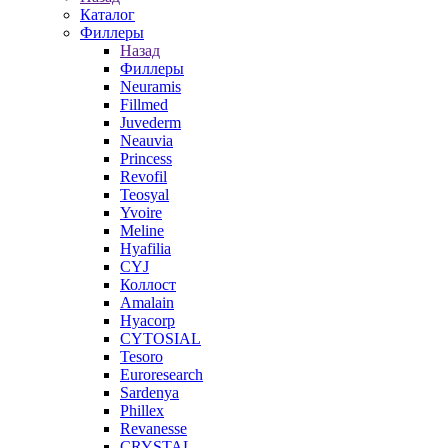
Каталог
Филлеры
Назад
Филлеры
Neuramis
Fillmed
Juvederm
Neauvia
Princess
Revofil
Teosyal
Yvoire
Meline
Hyafilia
CYJ
Коллост
Amalain
Hyacorp
CYTOSIAL
Tesoro
Euroresearch
Sardenya
Phillex
Revanesse
CRYSTAL