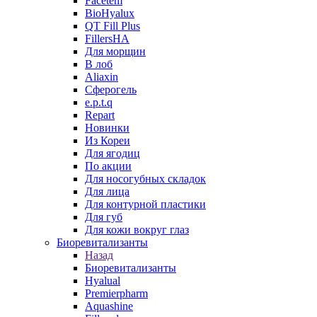
Facetem
BioHyalux
QT Fill Plus
FillersHA
Для морщин
В лоб
Aliaxin
Сферогель
e.p.t.q
Repart
Новинки
Из Кореи
Для ягодиц
По акции
Для носогубных складок
Для лица
Для контурной пластики
Для губ
Для кожи вокруг глаз
Биоревитализанты
Назад
Биоревитализанты
Hyalual
Premierpharm
Aquashine