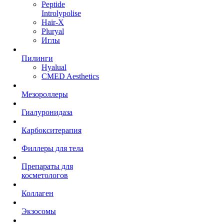
Peptide
Introlypolise
Hair-X
Pluryal
Иглы
Пилинги
Hyalual
CMED Aesthetics
Мезороллеры
Гиалуронидаза
Карбокситерапия
Филлеры для тела
Препараты для
косметологов
Коллаген
Экзосомы