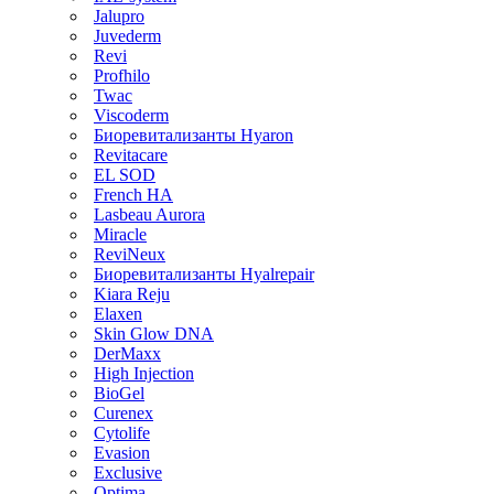
Jalupro
Juvederm
Revi
Profhilo
Twac
Viscoderm
Биоревитализанты Hyaron
Revitacare
EL SOD
French HA
Lasbeau Aurora
Miracle
ReviNeux
Биоревитализанты Hyalrepair
Kiara Reju
Elaxen
Skin Glow DNA
DerMaxx
High Injection
BioGel
Curenex
Cytolife
Evasion
Exclusive
Optima