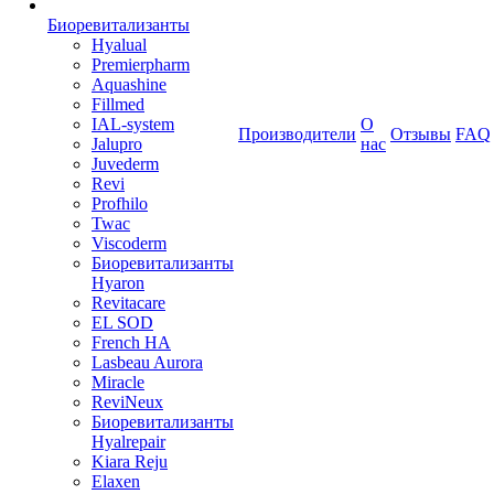
Биоревитализанты
Hyalual
Premierpharm
Aquashine
Fillmed
IAL-system
О
Производители
Отзывы
FAQ
Jalupro
нас
Juvederm
Revi
Profhilo
Twac
Viscoderm
Биоревитализанты
Hyaron
Revitacare
EL SOD
French HA
Lasbeau Aurora
Miracle
ReviNeux
Биоревитализанты
Hyalrepair
Kiara Reju
Elaxen