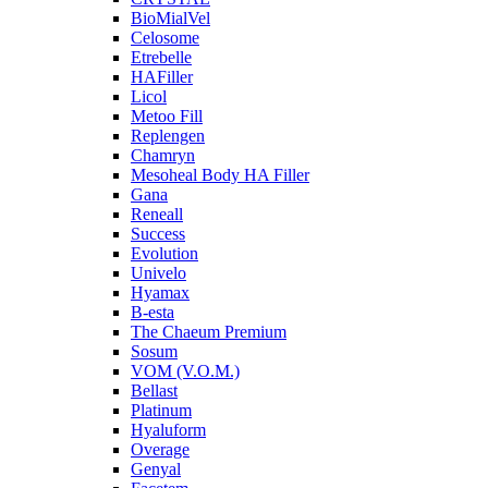
BioMialVel
Celosome
Etrebelle
HAFiller
Licol
Metoo Fill
Replengen
Chamryn
Mesoheal Body HA Filler
Gana
Reneall
Success
Evolution
Univelo
Hyamax
B-esta
The Chaeum Premium
Sosum
VOM (V.O.M.)
Bellast
Platinum
Hyaluform
Overage
Genyal