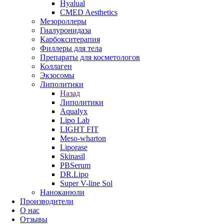
Hyalual
CMED Aesthetics
Мезороллеры
Гиалуронидаза
Карбокситерапия
Филлеры для тела
Препараты для косметологов
Коллаген
Экзосомы
Липолитики
Назад
Липолитики
Aqualyx
Lipo Lab
LIGHT FIT
Meso-wharton
Liporase
Skinasil
PBSerum
DR.Lipo
Super V-line Sol
Наноканюли
Производители
О нас
Отзывы