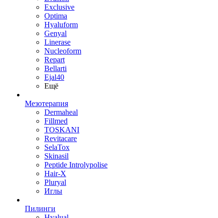
Exclusive
Optima
Hyaluform
Genyal
Linerase
Nucleoform
Repart
Bellarti
Ejal40
Ещё
Мезотерапия
Dermaheal
Fillmed
TOSKANI
Revitacare
SelaTox
Skinasil
Peptide Introlypolise
Hair-X
Pluryal
Иглы
Пилинги
Hyalual