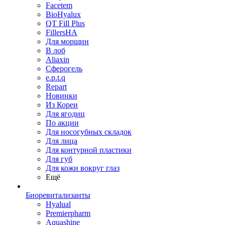
Facetem
BioHyalux
QT Fill Plus
FillersHA
Для морщин
В лоб
Aliaxin
Сферогель
e.p.t.q
Repart
Новинки
Из Кореи
Для ягодиц
По акции
Для носогубных складок
Для лица
Для контурной пластики
Для губ
Для кожи вокруг глаз
Ещё
Биоревитализанты
Hyalual
Premierpharm
Aquashine