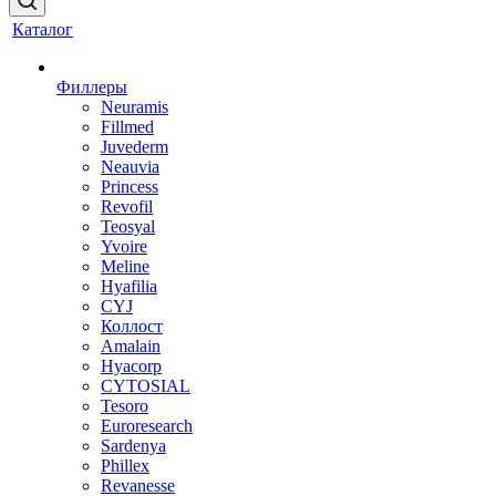
Каталог
Филлеры
Neuramis
Fillmed
Juvederm
Neauvia
Princess
Revofil
Teosyal
Yvoire
Meline
Hyafilia
CYJ
Коллост
Amalain
Hyacorp
CYTOSIAL
Tesoro
Euroresearch
Sardenya
Phillex
Revanesse