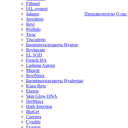
Fillmed
IAL-system
Jalupro
Производители
О нас
Juvederm
Revi
Profhilo
Twac
Viscoderm
Биоревитализанты Hyaron
Revitacare
EL SOD
French HA
Lasbeau Aurora
Miracle
ReviNeux
Биоревитализанты Hyalrepair
Kiara Reju
Elaxen
Skin Glow DNA
DerMaxx
High Injection
BioGel
Curenex
Cytolife
Evasion