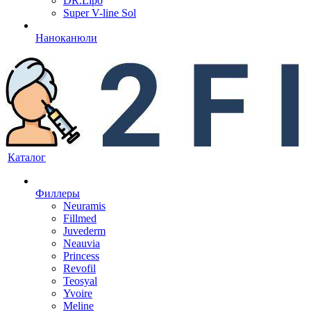
DR.Lipo
Super V-line Sol
Наноканюли
Каталог
Филлеры
Neuramis
Fillmed
Juvederm
Neauvia
Princess
Revofil
Teosyal
Yvoire
Meline