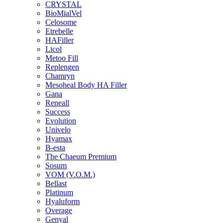
CRYSTAL
BioMialVel
Celosome
Etrebelle
HAFiller
Licol
Metoo Fill
Replengen
Chamryn
Mesoheal Body HA Filler
Gana
Reneall
Success
Evolution
Univelo
Hyamax
B-esta
The Chaeum Premium
Sosum
VOM (V.O.M.)
Bellast
Platinum
Hyaluform
Overage
Genyal