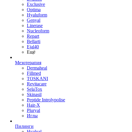
Exclusive
Optima
Hyaluform
Genyal
Linerase
Nucleoform
Repart
Bellarti
Ejal40
Ещё
Мезотерапия
Dermaheal
Fillmed
TOSKANI
Revitacare
SelaTox
Skinasil
Peptide Introlypolise
Hair-X
Pluryal
Иглы
Пилинги
Hyalual