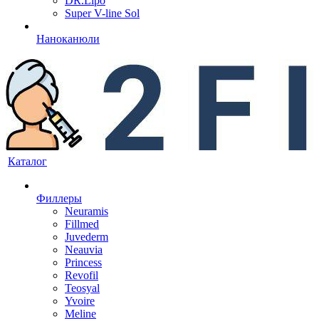
DR.Lipo
Super V-line Sol
Наноканюли
Каталог
Филлеры
Neuramis
Fillmed
Juvederm
Neauvia
Princess
Revofil
Teosyal
Yvoire
Meline