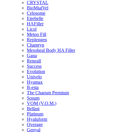
CRYSTAL
BioMialVel
Celosome
Etrebelle
HAFiller
Licol
Metoo Fill
Replengen
Chamryn
Mesoheal Body HA Filler
Gana
Reneall
Success
Evolution
Univelo
Hyamax
B-esta
The Chaeum Premium
Sosum
VOM (V.O.M.)
Bellast
Platinum
Hyaluform
Overage
Genyal