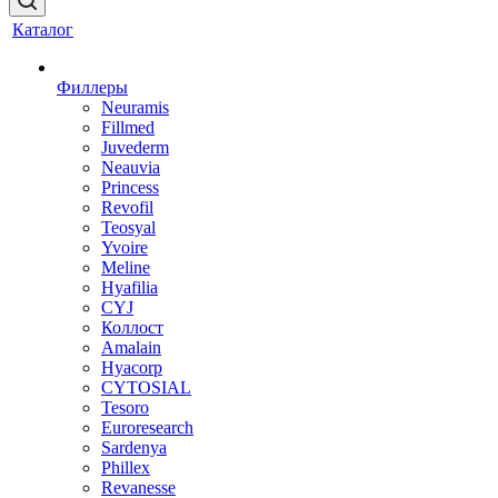
Каталог
Филлеры
Neuramis
Fillmed
Juvederm
Neauvia
Princess
Revofil
Teosyal
Yvoire
Meline
Hyafilia
CYJ
Коллост
Amalain
Hyacorp
CYTOSIAL
Tesoro
Euroresearch
Sardenya
Phillex
Revanesse