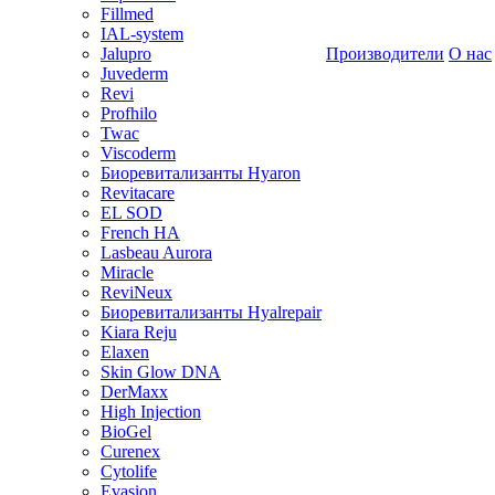
Fillmed
IAL-system
Jalupro
Производители
О нас
Juvederm
Revi
Profhilo
Twac
Viscoderm
Биоревитализанты Hyaron
Revitacare
EL SOD
French HA
Lasbeau Aurora
Miracle
ReviNeux
Биоревитализанты Hyalrepair
Kiara Reju
Elaxen
Skin Glow DNA
DerMaxx
High Injection
BioGel
Curenex
Cytolife
Evasion