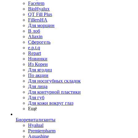
Facetem
BioHyalux
QT Fill Plus
FillersHA
Для морщин
В лоб
Aliaxin
Сферогель
e.p.t.q
Repart
Новинки
Из Кореи
Для ягодиц
По акции
Для носогубных складок
Для лица
Для контурной пластики
Для губ
Для кожи вокруг глаз
Ещё
Биоревитализанты
Hyalual
Premierpharm
Aquashine