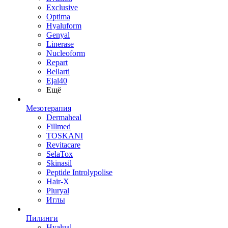
Exclusive
Optima
Hyaluform
Genyal
Linerase
Nucleoform
Repart
Bellarti
Ejal40
Ещё
Мезотерапия
Dermaheal
Fillmed
TOSKANI
Revitacare
SelaTox
Skinasil
Peptide Introlypolise
Hair-X
Pluryal
Иглы
Пилинги
Hyalual