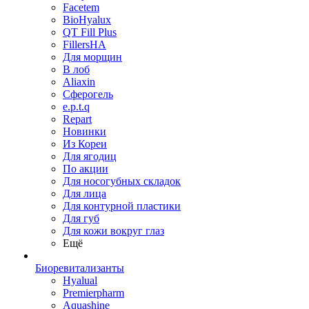
Facetem
BioHyalux
QT Fill Plus
FillersHA
Для морщин
В лоб
Aliaxin
Сферогель
e.p.t.q
Repart
Новинки
Из Кореи
Для ягодиц
По акции
Для носогубных складок
Для лица
Для контурной пластики
Для губ
Для кожи вокруг глаз
Ещё
Биоревитализанты
Hyalual
Premierpharm
Aquashine