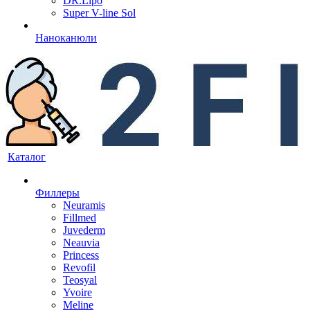
DR.Lipo
Super V-line Sol
Наноканюли
Каталог
Филлеры
Neuramis
Fillmed
Juvederm
Neauvia
Princess
Revofil
Teosyal
Yvoire
Meline