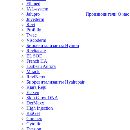
Fillmed
IAL-system
Jalupro
Производители
О нас
Juvederm
Revi
Profhilo
Twac
Viscoderm
Биоревитализанты Hyaron
Revitacare
EL SOD
French HA
Lasbeau Aurora
Miracle
ReviNeux
Биоревитализанты Hyalrepair
Kiara Reju
Elaxen
Skin Glow DNA
DerMaxx
High Injection
BioGel
Curenex
Cytolife
Evasion