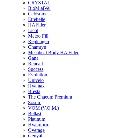
CRYSTAL
BioMialVel
Celosome
Etrebelle
HAFiller
Licol
Metoo Fill
Replengen
Chamryn
Mesoheal Body HA Filler
Gana
Reneall
Success
Evolution
Univelo
Hyamax
B-esta
The Chaeum Premium
Sosum
VOM (V.O.M.)
Bellast
Platinum
Hyaluform
Overage
Genyal