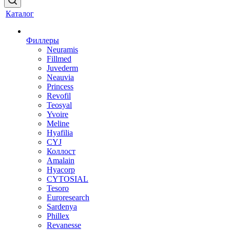
Каталог
Филлеры
Neuramis
Fillmed
Juvederm
Neauvia
Princess
Revofil
Teosyal
Yvoire
Meline
Hyafilia
CYJ
Коллост
Amalain
Hyacorp
CYTOSIAL
Tesoro
Euroresearch
Sardenya
Phillex
Revanesse