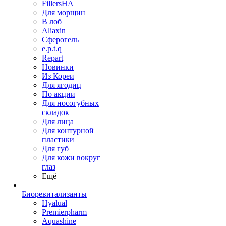
FillersHA
Для морщин
В лоб
Aliaxin
Сферогель
e.p.t.q
Repart
Новинки
Из Кореи
Для ягодиц
По акции
Для носогубных
складок
Для лица
Для контурной
пластики
Для губ
Для кожи вокруг
глаз
Ещё
Биоревитализанты
Hyalual
Premierpharm
Aquashine