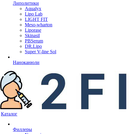
Липолитики
Aqualyx
Lipo Lab
LIGHT FIT
Meso-wharton
Liporase
Skinasil
PBSerum
DR.Lipo
Super V-line Sol
Наноканюли
Каталог
Филлеры