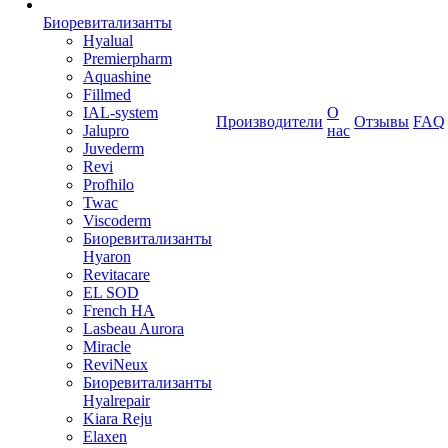
Биоревитализанты
Hyalual
Premierpharm
Aquashine
Fillmed
IAL-system
О
Производители
Отзывы
FAQ
Jalupro
нас
Juvederm
Revi
Profhilo
Twac
Viscoderm
Биоревитализанты
Hyaron
Revitacare
EL SOD
French HA
Lasbeau Aurora
Miracle
ReviNeux
Биоревитализанты
Hyalrepair
Kiara Reju
Elaxen