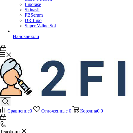
Liporase
Skinasil
PBSerum
DR.Lipo
Super V-line Sol
Наноканюли
Сравнение
0
Отложенные
0
Корзина
0
0
Телефоны