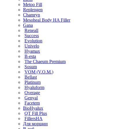
Metoo Fill
Replengen
Chamryn
Mesoheal Body HA Filler
Gana
Reneall
Success
Evolution
Univelo
Hyamax
B-esta
The Chaeum Premium
Sosum
VOM (V.O.M.)
Bellast
Platinum
Hyaluform
Overage
Genyal
Facetem
BioHyalux
QT Fill Plus
FillersHA
Для морщин
В лоб