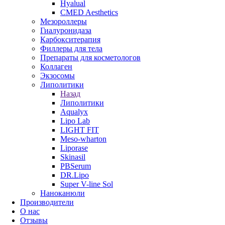
Hyalual
CMED Aesthetics
Мезороллеры
Гиалуронидаза
Карбокситерапия
Филлеры для тела
Препараты для косметологов
Коллаген
Экзосомы
Липолитики
Назад
Липолитики
Aqualyx
Lipo Lab
LIGHT FIT
Meso-wharton
Liporase
Skinasil
PBSerum
DR.Lipo
Super V-line Sol
Наноканюли
Производители
О нас
Отзывы