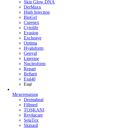
Skin Glow DNA
DerMaxx
High Injection
BioGel
Curenex
Cytolife
Evasion
Exclusive
Optima
Hyaluform
Genyal
Linerase
Nucleoform
Repart
Bellarti
Ejal40
Ещё
Мезотерапия
Dermaheal
Fillmed
TOSKANI
Revitacare
SelaTox
Skinasil