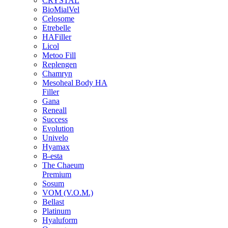
CRYSTAL
BioMialVel
Celosome
Etrebelle
HAFiller
Licol
Metoo Fill
Replengen
Chamryn
Mesoheal Body HA
Filler
Gana
Reneall
Success
Evolution
Univelo
Hyamax
B-esta
The Chaeum
Premium
Sosum
VOM (V.O.M.)
Bellast
Platinum
Hyaluform