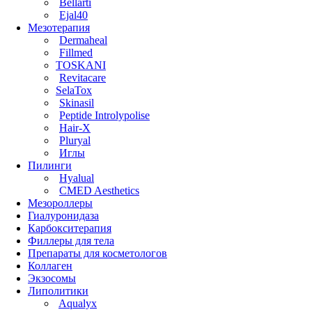
Bellarti
Ejal40
Мезотерапия
Dermaheal
Fillmed
TOSKANI
Revitacare
SelaTox
Skinasil
Peptide Introlypolise
Hair-X
Pluryal
Иглы
Пилинги
Hyalual
CMED Aesthetics
Мезороллеры
Гиалуронидаза
Карбокситерапия
Филлеры для тела
Препараты для косметологов
Коллаген
Экзосомы
Липолитики
Aqualyx