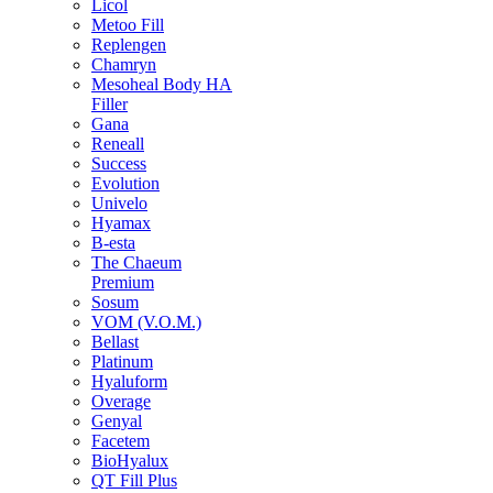
Licol
Metoo Fill
Replengen
Chamryn
Mesoheal Body HA
Filler
Gana
Reneall
Success
Evolution
Univelo
Hyamax
B-esta
The Chaeum
Premium
Sosum
VOM (V.O.M.)
Bellast
Platinum
Hyaluform
Overage
Genyal
Facetem
BioHyalux
QT Fill Plus