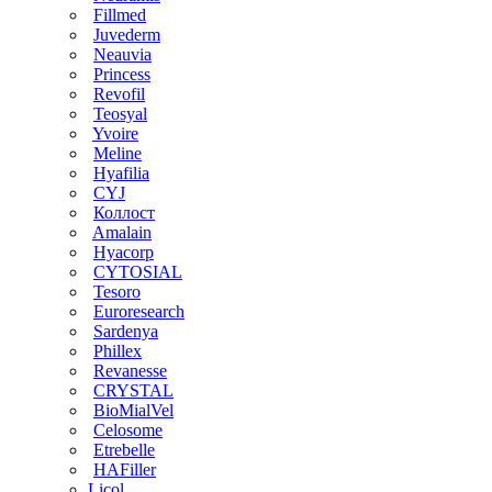
Fillmed
Juvederm
Neauvia
Princess
Revofil
Teosyal
Yvoire
Meline
Hyafilia
CYJ
Коллост
Amalain
Hyacorp
CYTOSIAL
Tesoro
Euroresearch
Sardenya
Phillex
Revanesse
CRYSTAL
BioMialVel
Celosome
Etrebelle
HAFiller
Licol