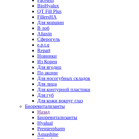
Facetem
BioHyalux
QT Fill Plus
FillersHA
Для морщин
В лоб
Aliaxin
Сферогель
e.p.t.q
Repart
Новинки
Из Кореи
Для ягодиц
По акции
Для носогубных складок
Для лица
Для контурной пластики
Для губ
Для кожи вокруг глаз
Биоревитализанты
Назад
Биоревитализанты
Hyalual
Premierpharm
Aquashine