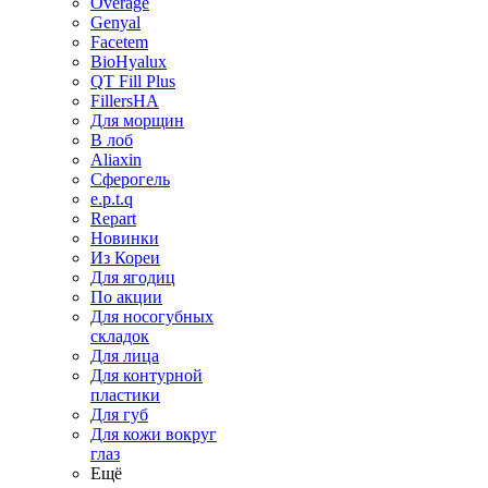
Overage
Genyal
Facetem
BioHyalux
QT Fill Plus
FillersHA
Для морщин
В лоб
Aliaxin
Сферогель
e.p.t.q
Repart
Новинки
Из Кореи
Для ягодиц
По акции
Для носогубных
складок
Для лица
Для контурной
пластики
Для губ
Для кожи вокруг
глаз
Ещё