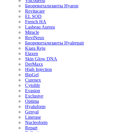
Viscoderm
Биоревитализанты Hyaron
Revitacare
EL SOD
French HA
Lasbeau Aurora
Miracle
ReviNeux
Биоревитализанты Hyalrepair
Kiara Reju
Elaxen
Skin Glow DNA
DerMaxx
High Injection
BioGel
Curenex
Cytolife
Evasion
Exclusive
Optima
Hyaluform
Genyal
Linerase
Nucleoform
Repart