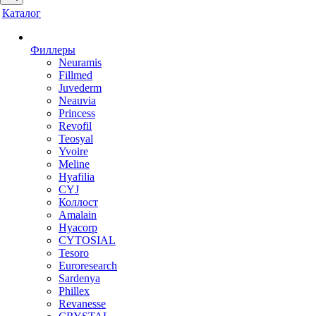
Каталог
Филлеры
Neuramis
Fillmed
Juvederm
Neauvia
Princess
Revofil
Teosyal
Yvoire
Meline
Hyafilia
CYJ
Коллост
Amalain
Hyacorp
CYTOSIAL
Tesoro
Euroresearch
Sardenya
Phillex
Revanesse