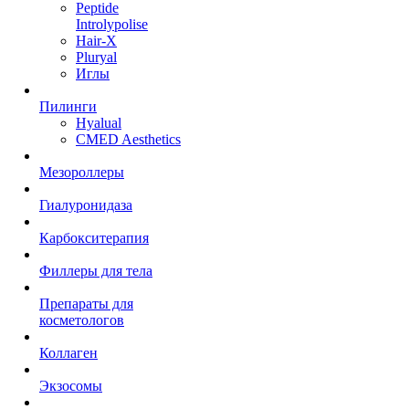
Peptide
Introlypolise
Hair-X
Pluryal
Иглы
Пилинги
Hyalual
CMED Aesthetics
Мезороллеры
Гиалуронидаза
Карбокситерапия
Филлеры для тела
Препараты для
косметологов
Коллаген
Экзосомы