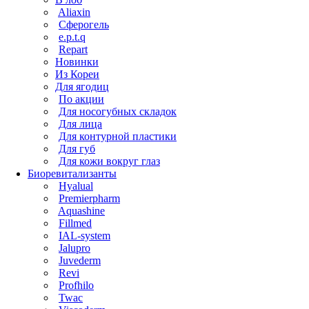
Aliaxin
Сферогель
e.p.t.q
Repart
Новинки
Из Кореи
Для ягодиц
По акции
Для носогубных складок
Для лица
Для контурной пластики
Для губ
Для кожи вокруг глаз
Биоревитализанты
Hyalual
Premierpharm
Aquashine
Fillmed
IAL-system
Jalupro
Juvederm
Revi
Profhilo
Twac