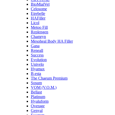
BioMialVel
Celosome
Etrebelle
HAFiller
Licol
Metoo Fill
Replengen
Chamryn
Mesoheal Body HA Filler
Gana
Reneall
Success
Evolution
Univelo
Hyamax
B-esta
The Chaeum Premium
Sosum
VOM (V.O.M.)
Bellast
Platinum
Hyaluform
Overage
Genyal