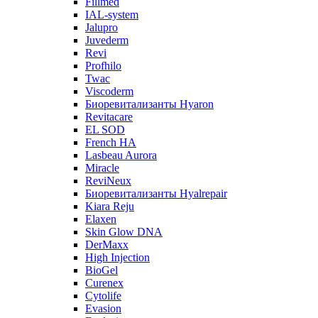
Fillmed
IAL-system
Jalupro
Juvederm
Revi
Profhilo
Twac
Viscoderm
Биоревитализанты Hyaron
Revitacare
EL SOD
French HA
Lasbeau Aurora
Miracle
ReviNeux
Биоревитализанты Hyalrepair
Kiara Reju
Elaxen
Skin Glow DNA
DerMaxx
High Injection
BioGel
Curenex
Cytolife
Evasion