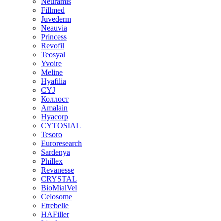
Neuramis
Fillmed
Juvederm
Neauvia
Princess
Revofil
Teosyal
Yvoire
Meline
Hyafilia
CYJ
Коллост
Amalain
Hyacorp
CYTOSIAL
Tesoro
Euroresearch
Sardenya
Phillex
Revanesse
CRYSTAL
BioMialVel
Celosome
Etrebelle
HAFiller