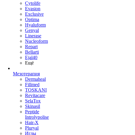
Cytolife
Evasion
Exclusive
Optima
Hyaluform
Genyal
Linerase
Nucleoform
Repart
Bellarti
Ejal40
Ещё
Мезотерапия
Dermaheal
Fillmed
TOSKANI
Revitacare
SelaTox
Skinasil
Peptide
Introlypolise
Hair-X
Pluryal
Иглы