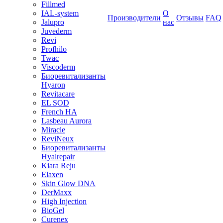
Fillmed
IAL-system
О
Производители
Отзывы
FAQ
Jalupro
нас
Juvederm
Revi
Profhilo
Twac
Viscoderm
Биоревитализанты
Hyaron
Revitacare
EL SOD
French HA
Lasbeau Aurora
Miracle
ReviNeux
Биоревитализанты
Hyalrepair
Kiara Reju
Elaxen
Skin Glow DNA
DerMaxx
High Injection
BioGel
Curenex