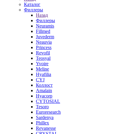
Каталог
Филлеры
Назад
Филлеры
Neuramis
Fillmed
Juvederm
Neauvia
Princess
Revofil
Teosyal
Yvoire
Meline
Hyafilia
CYJ
Коллост
Amalain
Hyacorp
CYTOSIAL
Tesoro
Euroresearch
Sardenya
Phillex
Revanesse
CRYSTAL