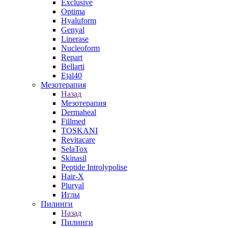
Exclusive
Optima
Hyaluform
Genyal
Linerase
Nucleoform
Repart
Bellarti
Ejal40
Мезотерапия
Назад
Мезотерапия
Dermaheal
Fillmed
TOSKANI
Revitacare
SelaTox
Skinasil
Peptide Introlypolise
Hair-X
Pluryal
Иглы
Пилинги
Назад
Пилинги